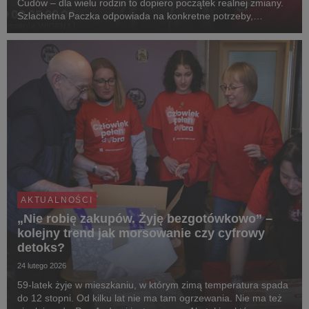
Cudów – dla wielu rodzin to dopiero początek realnej zmiany.
Szlachetna Paczka odpowiada na konkretne potrzeby,
przywracając bezpieczeństwo, sprawczość i nadzieję na realną
zmianę. „Po Szlachetnej Paczce inaczej patr...
AKTUALNOŚCI
„Nie robię zakupów. Żyję bezgotówkowo” –
kolejny trend jak morsowanie czy cyfrowy
detoks?
24 lutego 2026
59-latek żyje w mieszkaniu, w którym zimą temperatura spada
do 12 stopni. Od kilku lat nie ma tam ogrzewania. Nie ma też