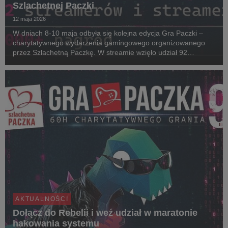
Szlachetnej Paczki
12 maja 2026
W dniach 8-10 maja odbyła się kolejna edycja Gra Paczki –
charytatywnego wydarzenia gamingowego organizowanego
przez Szlachetną Paczkę. W streamie wzięło udział 92
streamerów i streamerek. W tegorocznej rywalizacji o puchar
Noble Cup zwyciężył Enno, który wraz ze swoją ...
AKTUALNOŚCI
Dołącz do Rebelii i weź udział w maratonie
hakowania systemu