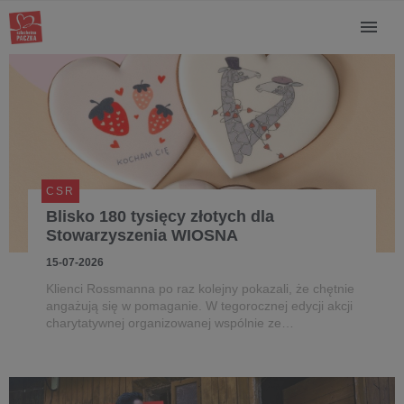
CSR
Blisko 180 tysięcy złotych dla
Stowarzyszenia WIOSNA
15-07-2026
Klienci Rossmanna po raz kolejny pokazali, że chętnie
angażują się w pomaganie. W tegorocznej edycji akcji
charytatywnej organizowanej wspólnie ze
Stowarzyszeniem Wiosna udało się zebrać 176 771 zł.