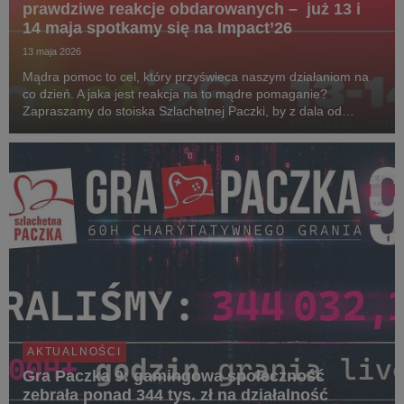
prawdziwe reakcje obdarowanych – już 13 i
14 maja spotkamy się na Impact’26
13 maja 2026
Mądra pomoc to cel, który przyświeca naszym działaniom na
co dzień. A jaka jest reakcja na to mądre pomaganie?
Zapraszamy do stoiska Szlachetnej Paczki, by z dala od
kongresowego zgiełku i rozmów, zanurzyć się w świecie
prawdziwych emocji. Wystarczy wygodnie usiąść, zało...
AKTUALNOŚCI
Gra Paczka 9: gamingowa społeczność
zebrała ponad 344 tys. zł na działalność