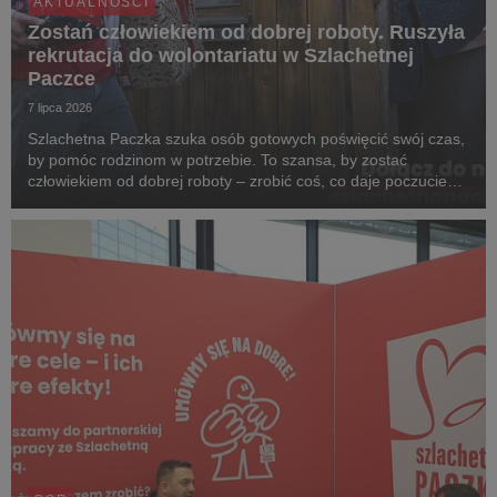
AKTUALNOŚCI
Zostań człowiekiem od dobrej roboty. Ruszyła
rekrutacja do wolontariatu w Szlachetnej
Paczce
7 lipca 2026
Szlachetna Paczka szuka osób gotowych poświęcić swój czas,
by pomóc rodzinom w potrzebie. To szansa, by zostać
człowiekiem od dobrej roboty – zrobić coś, co daje poczucie
sensu i pozwala zobaczyć realną zmianę w życiu najbardziej
potrzebujących. Dołącz do Paczki na www.s...