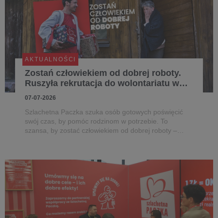
AKTUALNOŚCI
Zostań człowiekiem od dobrej roboty.
Ruszyła rekrutacja do wolontariatu w
Szlachetnej Paczce
07-07-2026
Szlachetna Paczka szuka osób gotowych poświęcić
swój czas, by pomóc rodzinom w potrzebie. To
szansa, by zostać człowiekiem od dobrej roboty –
zrobić coś, co daje poczucie sensu i pozwala
zobaczyć realną zmianę w życiu najbardziej
potrzebujących. Dołącz do Paczki na www.s...