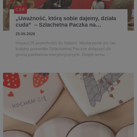
CSR
„Uważność, którą sobie dajemy, działa
cuda” – Szlachetna Paczka na
Impact’26
25-05-2026
Impact’26 przechodzi do historii. Wydarzenie po raz
kolejny pozwoliło Szlachetnej Paczce dołączyć do
grona partnerów merytorycznych. Dzięki temu
powstała specjalna strefa, w której na odwiedzających
czekało słuchowisko - pozwoliło ono doświadczyć
autentycznych emocji rod...