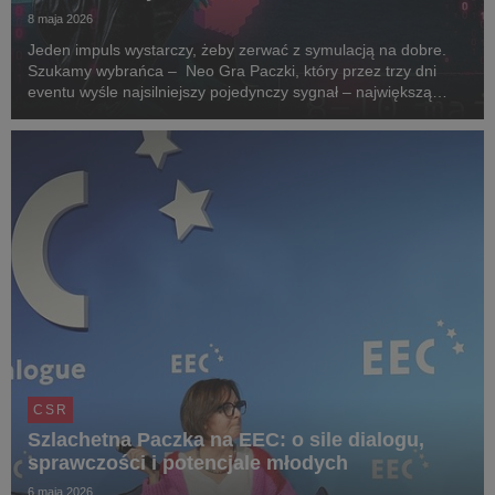
8 maja 2026
Jeden impuls wystarczy, żeby zerwać z symulacją na dobre.
Szukamy wybrańca – Neo Gra Paczki, który przez trzy dni
eventu wyśle najsilniejszy pojedynczy sygnał – największą
wpłatę. W ten sposób zapisze się w kodzie historii streamu.
Szlachetna Paczka po raz dziewiąty zap...
CSR
Szlachetna Paczka na EEC: o sile dialogu,
sprawczości i potencjale młodych
6 maja 2026