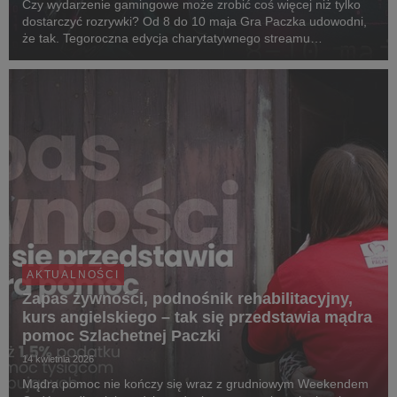
Czy wydarzenie gamingowe może zrobić coś więcej niż tylko
dostarczyć rozrywki? Od 8 do 10 maja Gra Paczka udowodni,
że tak. Tegoroczna edycja charytatywnego streamu
organizowanego przez Szlachetną Paczkę przeniesie widzów
do świata inspirowanego Matrixem, w którym każdy ...
AKTUALNOŚCI
Zapas żywności, podnośnik rehabilitacyjny,
kurs angielskiego – tak się przedstawia mądra
pomoc Szlachetnej Paczki
14 kwietnia 2026
Mądra pomoc nie kończy się wraz z grudniowym Weekendem