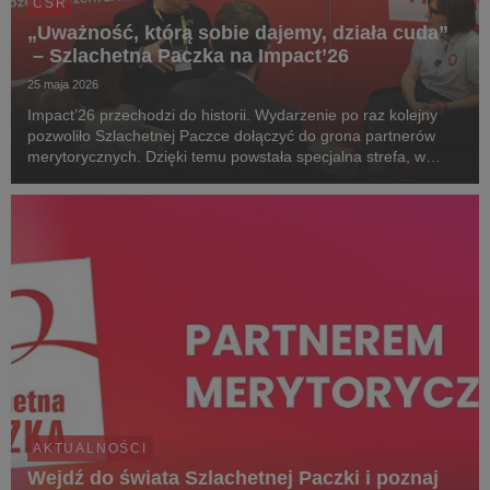
CSR
„Uważność, którą sobie dajemy, działa cuda”
– Szlachetna Paczka na Impact’26
25 maja 2026
Impact’26 przechodzi do historii. Wydarzenie po raz kolejny
pozwoliło Szlachetnej Paczce dołączyć do grona partnerów
merytorycznych. Dzięki temu powstała specjalna strefa, w
której na odwiedzających czekało słuchowisko - pozwoliło ono
doświadczyć autentycznych emocji rod...
AKTUALNOŚCI
Wejdź do świata Szlachetnej Paczki i poznaj