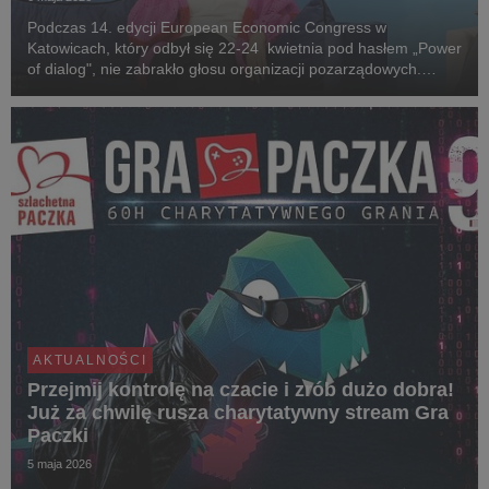
Podczas 14. edycji European Economic Congress w
Katowicach, który odbył się 22-24 kwietnia pod hasłem „Power
of dialog", nie zabrakło głosu organizacji pozarządowych.
Szlachetną Paczkę reprezentowała Joanna Sadzik, prezeska
Stowarzyszenia WIOSNA, która w formule EEC Tal...
AKTUALNOŚCI
Przejmij kontrolę na czacie i zrób dużo dobra!
Już za chwilę rusza charytatywny stream Gra
Paczki
5 maja 2026