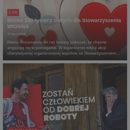
CSR
Blisko 180 tysięcy złotych dla Stowarzyszenia
WIOSNA
15 lipca 2026
Klienci Rossmanna po raz kolejny pokazali, że chętnie
angażują się w pomaganie. W tegorocznej edycji akcji
charytatywnej organizowanej wspólnie ze Stowarzyszeniem
Wiosna udało się zebrać 176 771 zł.