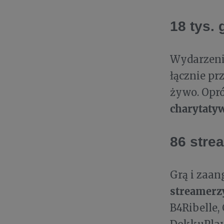
18 tys.
Wydarzenie
łącznie pr
żywo. Opró
charytaty
86 stre
Grą i zaan
streamerz
B4Ribelle,