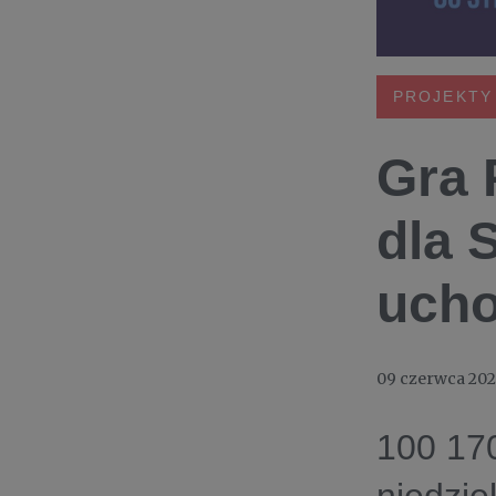
PROJEKTY
Gra 
dla 
ucho
09 czerwca 20
100 170