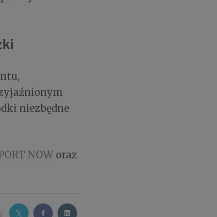
ki
ntu,
rzyjaźnionym
odki niezbędne
PORT NOW
oraz
j