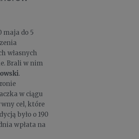
0 maja do 5
zenia
ch własnych
. Brali w nim
kowski
.
ronie
aczka w ciągu
wny cel, które
dycją było o 190
ednia wpłata na