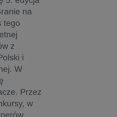
ę 5. edycja
ranie na
 tego
etnej
ów z
olski i
lnej. W
ę
racze. Przez
onkursy, w
tnerów