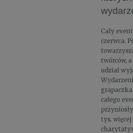
wydarz
Cały event
czerwca. 
towarzysz
twórców, a
udział wyj
Wydarzenie
grapaczka.
całego eve
przyniosł
tys. więce
charytatyw