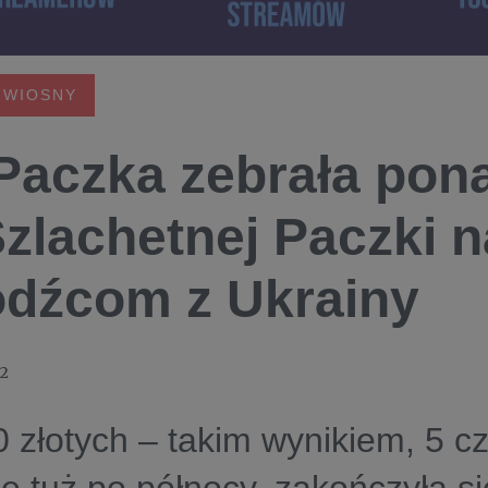
 WIOSNY
Paczka zebrała pona
Szlachetnej Paczki 
dźcom z Ukrainy
22
 złotych – takim wynikiem, 5 c