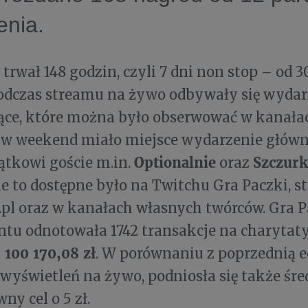
enia.
 trwał 148 godzin, czyli 7 dni non stop – od 3
Podczas streamu na żywo odbywały się wydar
ące, które można było obserwować w kanała
 w weekend miało miejsce wydarzenie główne
Optionalnie
Szczur
ątkowi goście m.in.
oraz
 to dostępne było na Twitchu Gra Paczki, st
pl oraz w kanałach własnych twórców. Gra P
ntu odnotowała 1742 transakcje na charytaty
100 170,08 zł
y
. W porównaniu z poprzednią e
j wyświetleń na żywo, podniosła się także śr
ny cel o 5 zł.