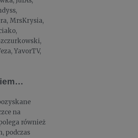
wka, JurAs,
ndyss,
ra, MrsKrysia,
ciako,
Szczurkowski,
eza, YavorTV,
tkiem…
 pozyskane
czce na
polega również
m, podczas