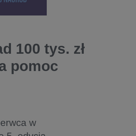
d 100 tys. zł
na pomoc
zerwca w