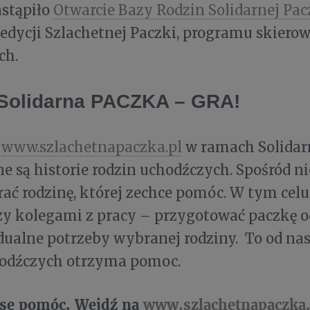
astąpiło
Otwarcie Bazy Rodzin Solidarnej Pac
 edycji Szlachetnej Paczki, programu skiero
ch.
Solidarna PACZKA – GRA!
e
www.szlachetnapaczka.pl
w ramach Solidar
 są historie rodzin uchodźczych. Spośród ni
ć rodzinę, której zechce pomóc. W tym celu 
zy kolegami z pracy – przygotować paczkę 
ualne potrzeby wybranej rodziny. To od nas 
hodźczych otrzyma pomoc.
sę pomóc. Wejdź na
www.szlachetnapaczka.