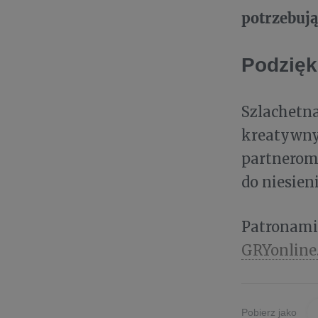
potrzebują
Podzięk
Szlachetn
kreatywny
partnerom
do niesie
Patronami
GRYonline
Pobierz jako