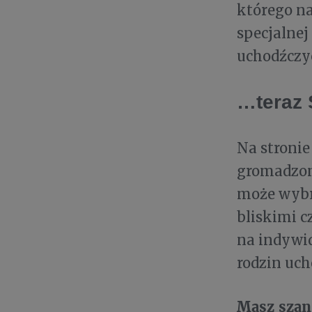
którego n
specjalnej
uchodźczy
…teraz 
Na stroni
gromadzone
może wybra
bliskimi c
na indywid
rodzin uc
Masz szan