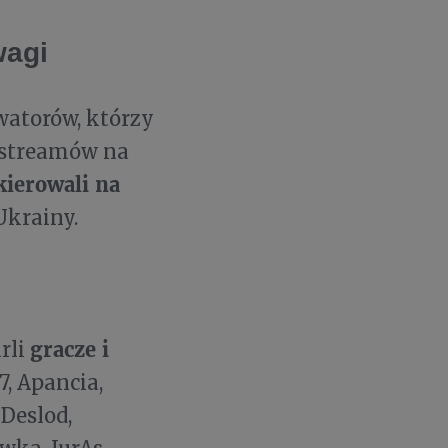
wagi
watorów, którzy
e streamów na
ierowali na
krainy.
gracze i
rli
7, Apancia,
Deslod,