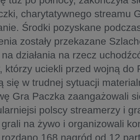
lę tuż po północy, zakończyła si
zki, charytatywnego streamu G
nie. Środki pozyskane podczas
nia zostały przekazane Szlach
na działania na rzecz uchodźc
, którzy uciekli przed wojną do P
ą się w trudnej sytuacji materia
ywę Gra Paczka zaangażowali si
larniejsi polscy streamerzy i g
i grali na żywo i organizowali k
 rozdano 168 nagród od 12 par