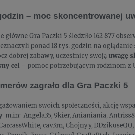
 godzin – moc skoncentrowanej u
 główne Gra Paczki 5 śledziło 162 877 obser
zeznaczyli ponad 18 tys. godzin na oglądani
uwagę sk
cz dobrej zabawy, uczestnicy swoją
wny cel
– pomoc potrzebującym rodzinom z U
amerów zagrało dla Gra Paczki 5
gażowaniem swoich społeczności, akcję wspa
y
m.in: Angela35, 9kier, Anianiania, Antriss8
 CarcassWhite, cav3rn, Chojnyy, DDzikuseQQ, 