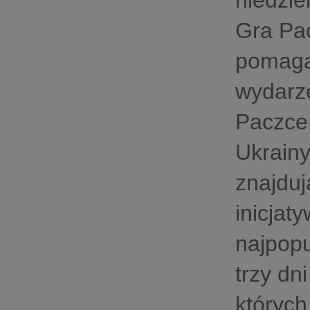
niedzie
Gra Pac
pomaga
wydarze
Paczce 
Ukrainy
znajduj
inicjat
najpopu
trzy dn
których