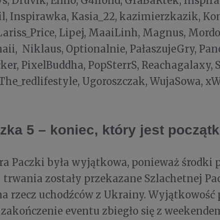
, Druvik, Enno, G4lrond, GraBaRtek, Inspira
l, Inspirawka, Kasia_22, kazimierzkazik, Ko
riss_Price, Lipej, MaaiLinh, Magnus, Mordo
i, Niklaus, Optionalnie, PałaszujeGry, Pan
ker, PixelBuddha, PopSterrS, Reachagalaxy, 
 The_redlifestyle, Ugoroszczak, WujaSowa, xW
zka 5 – koniec, który jest począ
Gra Paczki była wyjątkowa, ponieważ środki
j trwania zostały przekazane Szlachetnej Pa
na rzecz uchodźców z Ukrainy. Wyjątkowość 
 zakończenie eventu zbiegło się z weekende