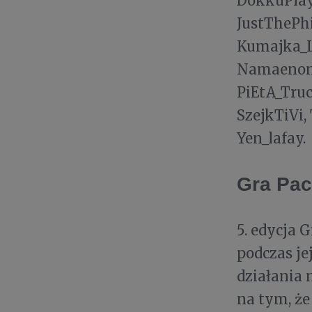
DokkuPlays
JustThePhi
Kumajka_La
Namaenonai
PiEtA_Truc
SzejkTiVi,
Yen_lafay.
Gra Pac
5. edycja 
podczas je
działania 
na tym, że