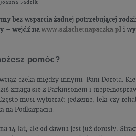
 Joanna Sadzik.
wmy bez wsparcia żadnej potrzebującej rodz
y – wejdź na
www.szlachetnapaczka.pl
i wy
ożesz pomóc?
wciąż czeka między innymi Pani Dorota. Kie
ziś zmaga się z Parkinsonem i niepełnospra
zęsto musi wybierać: jedzenie, leki czy reha
ka na Podkarpaciu.
a 14 lat, ale od dawna jest już dorosły. Stra