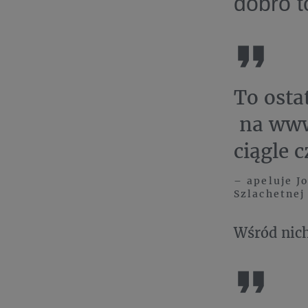
dobro t
To osta
na www
ciągle 
– apeluje J
Szlachetnej
Wśród nich