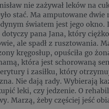
nisław nie zażywał leków na cuk
było stać. Ma amputowane dwie n
edynym światem jest jego okno. 
a dotyczy pana Jana, który ciężk
wie, ale spadł z rusztowania. M
ony kręgosłup, opuściła go żona
amą, która jest schorowaną sen
merytury i zasiłku, który otrzymu
na. Nie dają rady. Wybierają ka
pić leki, czy jedzenie. O rehabili
. Marzą, żeby częściej jeść obi