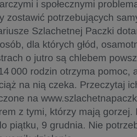
rczymi i społecznymi problema
 zostawić potrzebujących samy
riusze Szlachetnej Paczki dotar
 osób, dla których głód, osamotn
strach o jutro są chlebem pows
14 000 rodzin otrzyma pomoc, 
iąż na nią czeka. Przeczytaj ich
zone na www.szlachetnapaczka.
rem z tymi, którzy mają gorzej.
do piątku, 9 grudnia. Nie potrze