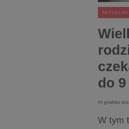
AKTUALNO
Wiel
rodz
czek
do 9
07 grudnia 202
W tym 