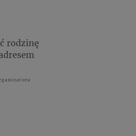
ć rodzinę
 adresem
rganizatora