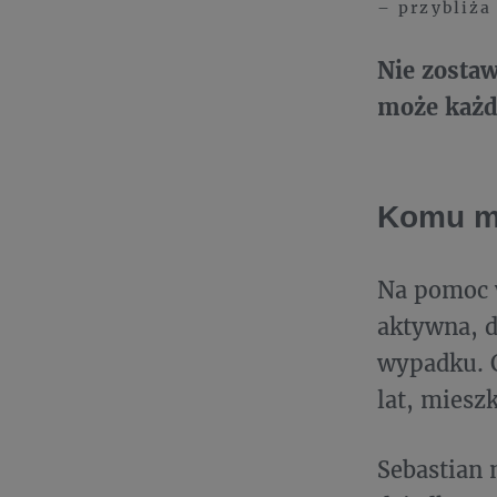
– przybliża
Nie zosta
może każd
Komu m
Na pomoc 
aktywna, d
wypadku. C
lat, miesz
Sebastian m