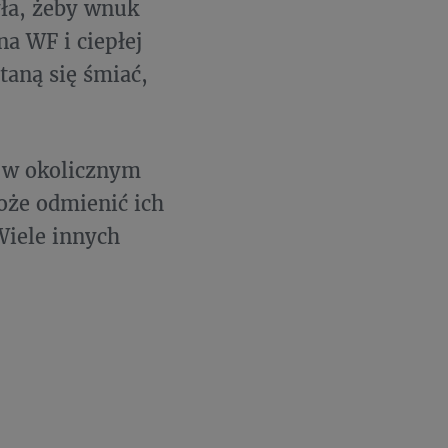
yła, żeby wnuk
na WF i ciepłej
taną się śmiać,
ć w okolicznym
może odmienić ich
 Wiele innych