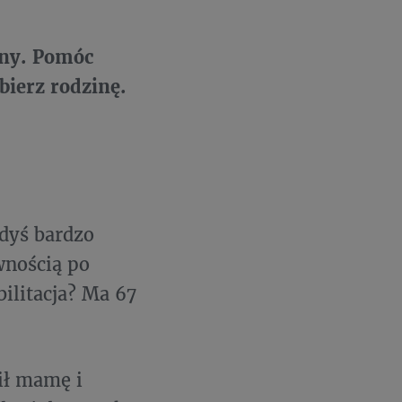
iny. Pomóc
bierz rodzinę.
dyś bardzo
wnością po
bilitacja? Ma 67
cił mamę i