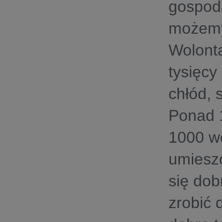
gospoda
możemy
Wolonta
tysięcy
chłód, 
Ponad 
1000 wc
umieszc
się dob
zrobić 