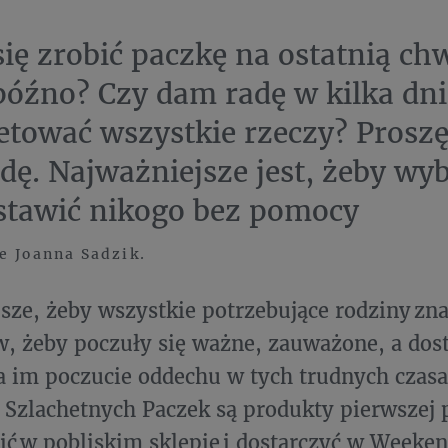
się zrobić paczkę na ostatnią chw
 późno? Czy dam radę w kilka dni
tować wszystkie rzeczy? Prosz
adę. Najważniejsze jest, żeby wy
ostawić nikogo bez pomocy
e Joanna Sadzik.
sze, żeby wszystkie potrzebujące rodziny zna
, żeby poczuły się ważne, zauważone, a dos
 im poczucie oddechu w tych trudnych czasa
 Szlachetnych Paczek są produkty pierwszej 
ć w pobliskim sklepie i dostarczyć w Weeke