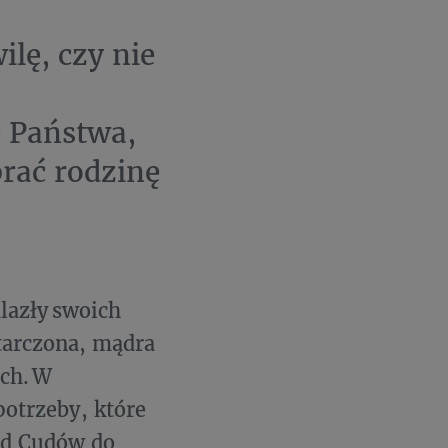
ilę, czy nie
ę Państwa,
brać rodzinę
lazły swoich
tarczona, mądra
ch. W
potrzeby, które
nd Cudów do