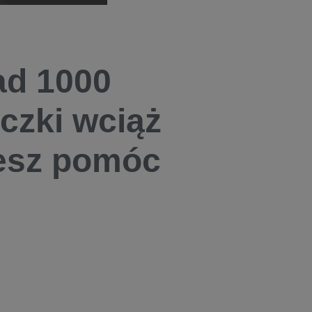
ad 1000
aczki wciąż
żesz pomóc