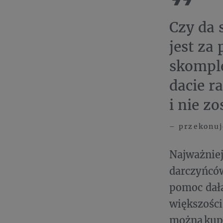
Czy da 
jest za
skomple
dacie r
i nie z
– przekonuj
Najważniej
darczyńców
pomoc dała
większości
można kupi