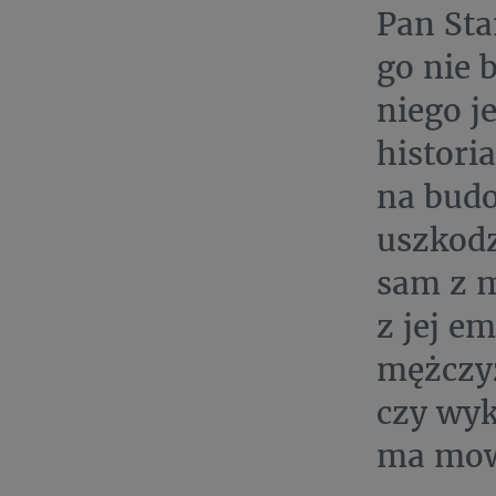
Pan Sta
go nie 
niego j
histori
na budo
uszkodz
sam z m
z jej e
mężczyz
czy wyku
ma mowy