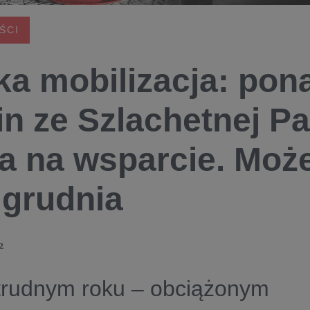
ŚCI
ka mobilizacja: pon
in ze Szlachetnej P
a na wsparcie. Mo
 grudnia
2
trudnym roku – obciążonym