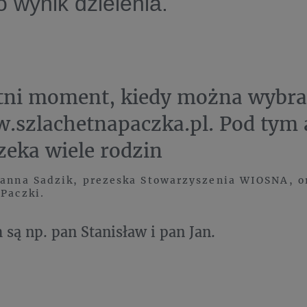
o wynik dzielenia.
tni moment, kiedy można wybra
.szlachetnapaczka.pl. Pod tym
czeka wiele rodzin
oanna Sadzik, prezeska Stowarzyszenia WIOSNA, o
 Paczki.
 są np. pan Stanisław i pan Jan.