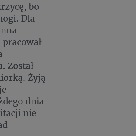
rzycę, bo
ogi. Dla
Inna
o pracował
a
. Został
iorką. Żyją
je
żdego dnia
tacji nie
ad