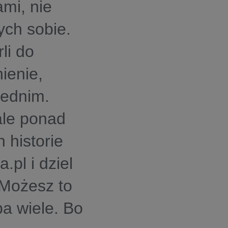
mi, nie
ch sobie.
li do
ienie,
zednim.
ale ponad
 historie
pl i dziel
 Możesz to
ba wiele. Bo