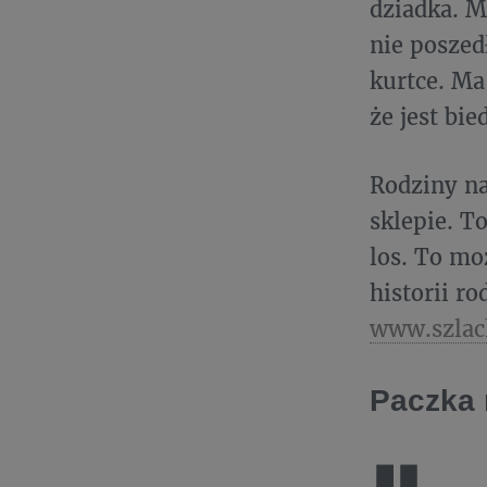
dziadka. M
nie poszed
kurtce. Ma
że jest bi
Rodziny na
sklepie. T
los. To mo
historii r
www.szlac
Paczka 