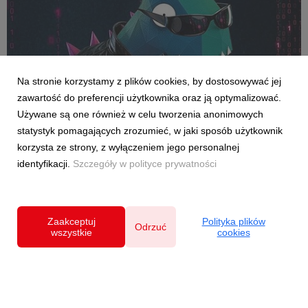
AKTUALNOŚCI
Na stronie korzystamy z plików cookies, by dostosowywać jej
Dołącz do Rebelii i weź udział w maratonie
zawartość do preferencji użytkownika oraz ją optymalizować.
hakowania systemu
Używane są one również w celu tworzenia anonimowych
8 maja 2026
statystyk pomagających zrozumieć, w jaki sposób użytkownik
Jeden impuls wystarczy, żeby zerwać z symulacją na dobre.
korzysta ze strony, z wyłączeniem jego personalnej
Szukamy wybrańca – Neo Gra Paczki, który przez trzy dni
identyfikacji.
Szczegóły w polityce prywatności
eventu wyśle najsilniejszy pojedynczy sygnał – największą
wpłatę. W ten sposób zapisze się w kodzie historii streamu.
Szlachetna Paczka po raz dziewiąty zap...
Zaakceptuj
Polityka plików
Odrzuć
wszystkie
cookies
Polityka prywatności