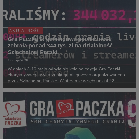
AKTUALNOŚCI
Gra Paczka 9: gamingowa społeczność
zebrała ponad 344 tys. zł na działalność
Szlachetnej Paczki
12 maja 2026
W dniach 8-10 maja odbyła się kolejna edycja Gra Paczki –
charytatywnego wydarzenia gamingowego organizowanego
przez Szlachetną Paczkę. W streamie wzięło udział 92
streamerów i streamerek. W tegorocznej rywalizacji o puchar
Noble Cup zwyciężył Enno, który wraz ze swoją ...