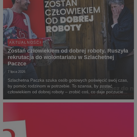
AKTUALNOŚCI
Zostań człowiekiem od dobrej roboty. Ruszyła
rekrutacja do wolontariatu w Szlachetnej
Paczce
7 lipca 2026
Szlachetna Paczka szuka osób gotowych poświęcić swój czas,
by pomóc rodzinom w potrzebie. To szansa, by zostać
człowiekiem od dobrej roboty – zrobić coś, co daje poczucie
sensu i pozwala zobaczyć realną zmianę w życiu najbardziej
potrzebujących. Dołącz do Paczki na www.s...