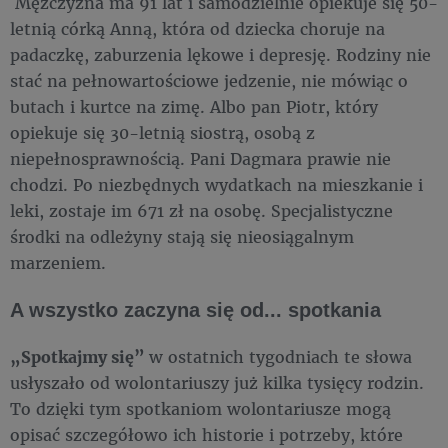
Mężczyzna ma 91 lat i samodzielnie opiekuje się 50-
letnią córką Anną, która od dziecka choruje na
padaczkę, zaburzenia lękowe i depresję. Rodziny nie
stać na pełnowartościowe jedzenie, nie mówiąc o
butach i kurtce na zimę. Albo pan Piotr, który
opiekuje się 30-letnią siostrą, osobą z
niepełnosprawnością. Pani Dagmara prawie nie
chodzi. Po niezbędnych wydatkach na mieszkanie i
leki, zostaje im 671 zł na osobę. Specjalistyczne
środki na odleżyny stają się nieosiągalnym
marzeniem.
A wszystko zaczyna się od... spotkania
„Spotkajmy się”
w ostatnich tygodniach te słowa
usłyszało od wolontariuszy już kilka tysięcy rodzin.
To dzięki tym spotkaniom wolontariusze mogą
opisać szczegółowo ich historie i potrzeby, które