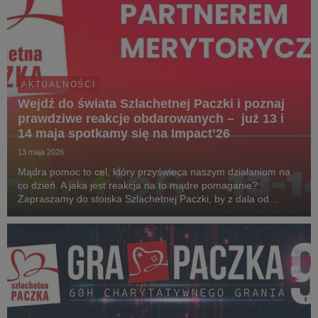
AKTUALNOŚCI
Wejdź do świata Szlachetnej Paczki i poznaj
prawdziwe reakcje obdarowanych – już 13 i
14 maja spotkamy się na Impact’26
13 maja 2026
Mądra pomoc to cel, który przyświeca naszym działaniom na
co dzień. A jaka jest reakcja na to mądre pomaganie?
Zapraszamy do stoiska Szlachetnej Paczki, by z dala od
kongresowego zgiełku i rozmów, zanurzyć się w świecie
prawdziwych emocji. Wystarczy wygodnie usiąść, zało...