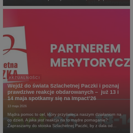
sensu i pozwala zobaczyć realną zmianę w życiu najbardziej
potrzebujących. Dołącz do Paczki na www.s...
AKTUALNOŚCI
Wejdź do świata Szlachetnej Paczki i poznaj
prawdziwe reakcje obdarowanych – już 13 i
14 maja spotkamy się na Impact’26
13 maja 2026
Mądra pomoc to cel, który przyświeca naszym działaniom na
co dzień. A jaka jest reakcja na to mądre pomaganie?
Zapraszamy do stoiska Szlachetnej Paczki, by z dala od
kongresowego zgiełku i rozmów, zanurzyć się w świecie