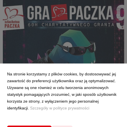
AKTUALNOŚCI
Na stronie korzystamy z plików cookies, by dostosowywać jej
Dołącz do Rebelii i weź udział w maratonie
zawartość do preferencji użytkownika oraz ją optymalizować.
hakowania systemu
Używane są one również w celu tworzenia anonimowych
8 maja 2026
statystyk pomagających zrozumieć, w jaki sposób użytkownik
Jeden impuls wystarczy, żeby zerwać z symulacją na dobre.
korzysta ze strony, z wyłączeniem jego personalnej
Szukamy wybrańca – Neo Gra Paczki, który przez trzy dni
identyfikacji.
Szczegóły w polityce prywatności
eventu wyśle najsilniejszy pojedynczy sygnał – największą
wpłatę. W ten sposób zapisze się w kodzie historii streamu.
Szlachetna Paczka po raz dziewiąty zap...