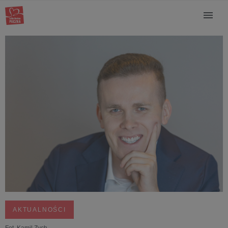
strategiem biznesowym]
AKTUALNOŚCI
Fot. Kamil Zych