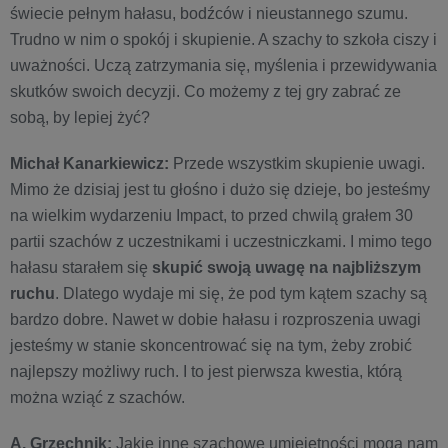
świecie pełnym hałasu, bodźców i nieustannego szumu.
Trudno w nim o spokój i skupienie. A szachy to szkoła ciszy i
uważności. Uczą zatrzymania się, myślenia i przewidywania
skutków swoich decyzji. Co możemy z tej gry zabrać ze
sobą, by lepiej żyć?
Michał Kanarkiewicz:
Przede wszystkim skupienie uwagi.
Mimo że dzisiaj jest tu głośno i dużo się dzieje, bo jesteśmy
na wielkim wydarzeniu Impact, to przed chwilą grałem 30
partii szachów z uczestnikami i uczestniczkami. I mimo tego
hałasu starałem się
skupić swoją uwagę na najbliższym
ruchu
. Dlatego wydaje mi się, że pod tym kątem szachy są
bardzo dobre. Nawet w dobie hałasu i rozproszenia uwagi
jesteśmy w stanie skoncentrować się na tym, żeby zrobić
najlepszy możliwy ruch. I to jest pierwsza kwestia, którą
można wziąć z szachów.
A. Grzechnik:
Jakie inne szachowe umiejętności mogą nam