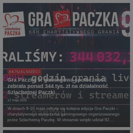
prawdziwych emocji. Wystarczy wygodnie usiąść, zało...
AKTUALNOŚCI
Gra Paczka 9: gamingowa społeczność
zebrała ponad 344 tys. zł na działalność
Szlachetnej Paczki
12 maja 2026
W dniach 8-10 maja odbyła się kolejna edycja Gra Paczki –
charytatywnego wydarzenia gamingowego organizowanego
przez Szlachetną Paczkę. W streamie wzięło udział 92
streamerów i streamerek. W tegorocznej rywalizacji o puchar
Noble Cup zwyciężył Enno, który wraz ze swoją ...