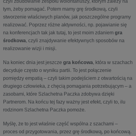
czyli zbudowanie zespołu wolontariuszy, którym zależy na
tym, żeby pomagać. Potem mamy grę środkową, czyli
stworzenie właściwych planów, jak poszczególne programy
realizować. Poprzez różne aktywności, np. pojawianie się
na konferencjach tak jak tutaj, to jest moim zdaniem
gra
środkowa
, czyli znajdywanie efektywnych sposobów na
realizowanie wizji i misji.
Na koniec dnia jest jeszcze
gra końcowa
, która w szachach
decyduje często o wyniku partii. To jest połączenie
pomiędzy empatią – czyli takim podejściem z otwartością na
drugiego człowieka, z chęcią pomagania potrzebującym – a
zasobami, które Szlachetna Paczka zdobywa dzięki
Partnerom. Na końcu tej fazy ważny jest efekt, czyli to, ilu
rodzinom Szlachetna Paczka pomoże.
Myślę, że to jest właśnie część wspólna z szachami –
proces od przygotowania, przez grę środkową, po końcową.