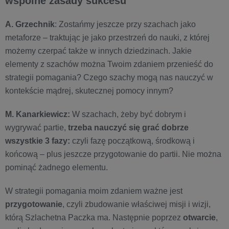
wspólne zasady sukcesu
A. Grzechnik
: Zostańmy jeszcze przy szachach jako
metaforze – traktując je jako przestrzeń do nauki, z której
możemy czerpać także w innych dziedzinach. Jakie
elementy z szachów można Twoim zdaniem przenieść do
strategii pomagania? Czego szachy mogą nas nauczyć w
kontekście mądrej, skutecznej pomocy innym?
M. Kanarkiewicz:
W szachach, żeby być dobrym i
wygrywać partie,
trzeba nauczyć się grać dobrze
wszystkie 3 fazy
:
czyli fazę początkową, środkową i
końcową – plus jeszcze przygotowanie do partii. Nie można
pominąć żadnego elementu.
W strategii pomagania moim zdaniem ważne jest
przygotowanie
, czyli zbudowanie właściwej misji i wizji,
którą Szlachetna Paczka ma. Następnie poprzez
otwarcie
,