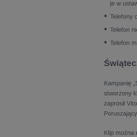
je w usta
Telefony o
Telefon n
Telefon m
Świątec
Kampanię „St
stworzony k
zaprosił Vit
Poruszający
Klip można 