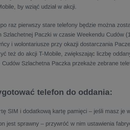
obile, by wziąć udział w akcji.
po raz pierwszy stare telefony będzie można zost
Szlachetnej Paczki w czasie Weekendu Cudów (13
ńcy i wolontariusze przy okazji dostarczania Pac
yć też do akcji T-Mobile, zwiększając liczbę odda
Cudów Szlachetna Paczka przekaże zebrane telef
.
ygotować telefon do oddania:
rtę SIM i dodatkową kartę pamięci – jeśli masz je 
efon jest sprawny – przywróć w nim ustawienia fabr