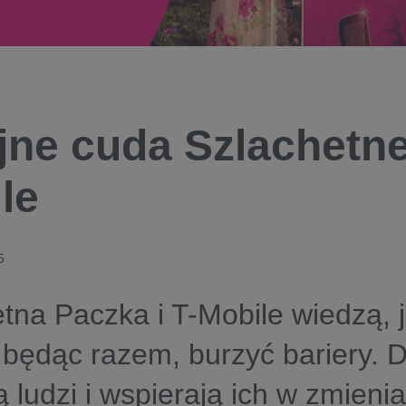
jne cuda Szlachetnej
le
5
tna Paczka i T-Mobile wiedzą, 
y będąc razem, burzyć bariery. 
zą ludzi i wspierają ich w zmieni