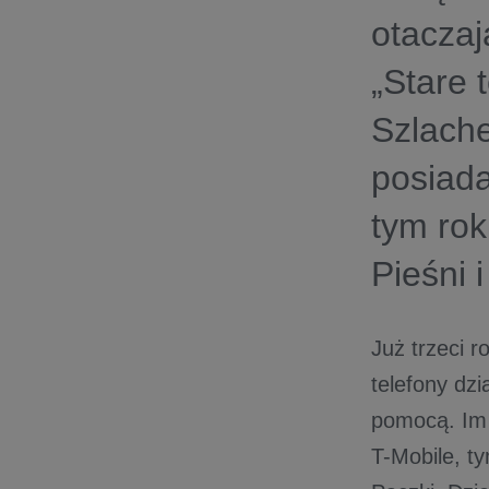
otaczaj
„Stare 
Szlache
posiada
tym rok
Pieśni 
Już trzeci r
telefony dzi
pomocą. Im 
T-Mobile, t