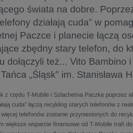
ącego świata na dobre. Poprze
telefony działają cuda” w poma
tnej Paczce i planecie łączą o
jące zbędny stary telefon, do k
u dołączyli też... Vito Bambino 
i Tańca „Śląsk” im. Stanisława 
ok z rzędu T-Mobile i Szlachetna Paczka poprzez a
ałają cuda” łączą recykling starych telefonów z rea
więcej telefonów zostanie przyniesionych do recyk
ym większe wsparcie finansowe od T-Mobile trafi do