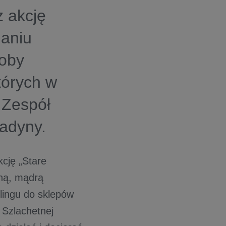
z akcję
ganiu
soby
tórych w
i Zespół
Hadyny.
kcję „Stare
lną, mądrą
lingu do sklepów
 Szlachetnej