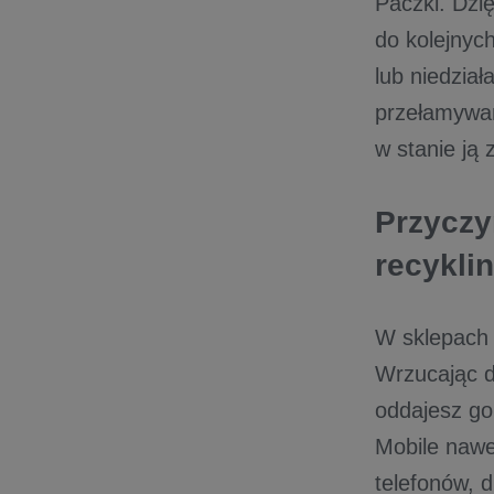
Paczki. Dzi
do kolejnyc
lub niedzia
przełamywani
w stanie ją
Przyczy
recykli
W sklepach 
Wrzucając do
oddajesz go
Mobile nawe
telefonów, d