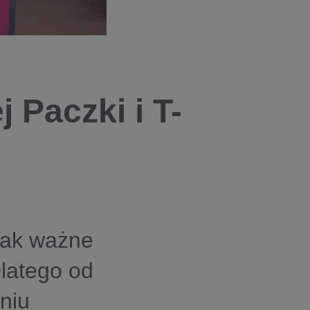
 Paczki i T-
jak ważne
Dlatego od
aniu