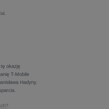
ui.
 tę okazję
anię T-Mobile
Stanisława Hadyny.
sparcia.
tch?