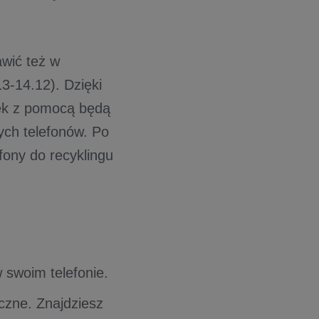
awić też w
-14.12). Dzięki
zek z pomocą będą
nych telefonów. Po
ony do recyklingu
w swoim telefonie.
yczne. Znajdziesz