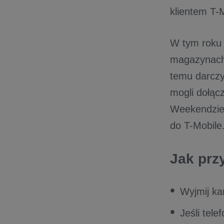
klientem T-M
W tym roku 
magazynach 
temu darczy
mogli dołącz
Weekendzie 
do T-Mobile
Jak prz
Wyjmij ka
Jeśli tel