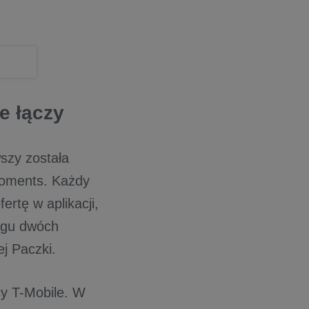
e łączy
szy została
Moments. Każdy
rtę w aplikacji,
iągu dwóch
ej Paczki.
y T-Mobile. W