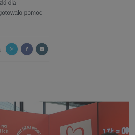
ki dla
ygotowało pomoc
j