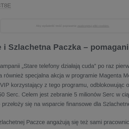
3T8E
Aby wyświetlić treść poprawnie
zaakceptuj pliki cookies.
e i Szlachetna Paczka – pomagani
mpanii „Stare telefony działają cuda” po raz pierw
 również specjalna akcja w programie Magenta 
IP korzystający z tego programu, odblokowując ofe
50 Serc. Celem jest zebranie 5 milionów Serc w c
 przełoży się na wsparcie finansowe dla Szlachetn
achetnej Paczce angażują się też sami pracownic