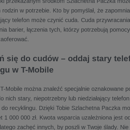
ęki przekazanym środkom Szlachetna Paczka może 
h rodzin w potrzebie. Kto by pomyślał, że zapomni
łający telefon może czynić cuda. Cuda przywracania
a barier, łączenia tych, którzy potrzebują pomocy,
 zaoferować.
ń się do cudów – oddaj stary tele
ngu w T-Mobile
T-Mobile można znaleźć specjalnie oznakowane po
 nich stary, niepotrzebny lub niedziałający telefon,
 do recyklingu. Dzięki Tobie Szlachetna Paczka m
t 1 000 000 zł. Kwota wsparcia uzależniona jest o
latego zachęć innych, by poszli w Twoje ślady. Nie