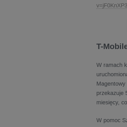
v=jF0KnXP
T-Mobil
W ramach ka
uruchomiona
Magentowy V
przekazuje 
miesięcy, co
W pomoc Szl