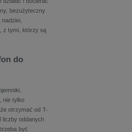
działać i docierać
any, bezużyteczny
 nadziei,
 z tymi, którzy są
fon do
jemniki.
 nie tylko
oże otrzymać od T-
d liczby oddanych
 trzeba być