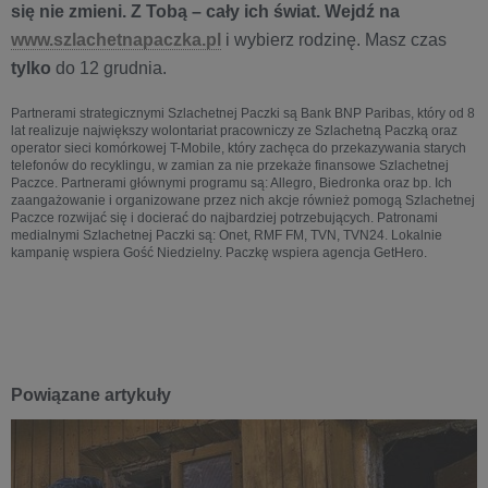
się nie zmieni. Z Tobą – cały ich świat. Wejdź na
www.szlachetnapaczka.pl
i wybierz rodzinę. Masz czas
tylko
do 12 grudnia.
Partnerami strategicznymi Szlachetnej Paczki są Bank BNP Paribas, który od 8
lat realizuje największy wolontariat pracowniczy ze Szlachetną Paczką oraz
operator sieci komórkowej T-Mobile, który zachęca do przekazywania starych
telefonów do recyklingu, w zamian za nie przekaże finansowe Szlachetnej
Paczce. Partnerami głównymi programu są: Allegro, Biedronka oraz bp. Ich
zaangażowanie i organizowane przez nich akcje również pomogą Szlachetnej
Paczce rozwijać się i docierać do najbardziej potrzebujących. Patronami
medialnymi Szlachetnej Paczki są: Onet, RMF FM, TVN, TVN24. Lokalnie
kampanię wspiera Gość Niedzielny. Paczkę wspiera agencja GetHero.
Powiązane artykuły