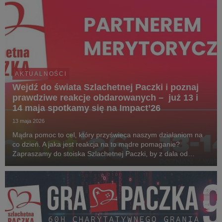
AKTUALNOŚCI
Wejdź do świata Szlachetnej Paczki i poznaj
prawdziwe reakcje obdarowanych – już 13 i
14 maja spotkamy się na Impact’26
13 maja 2026
Mądra pomoc to cel, który przyświeca naszym działaniom na
co dzień. A jaka jest reakcja na to mądre pomaganie?
Zapraszamy do stoiska Szlachetnej Paczki, by z dala od
kongresowego zgiełku i rozmów, zanurzyć się w świecie
prawdziwych emocji. Wystarczy wygodnie usiąść, zało...