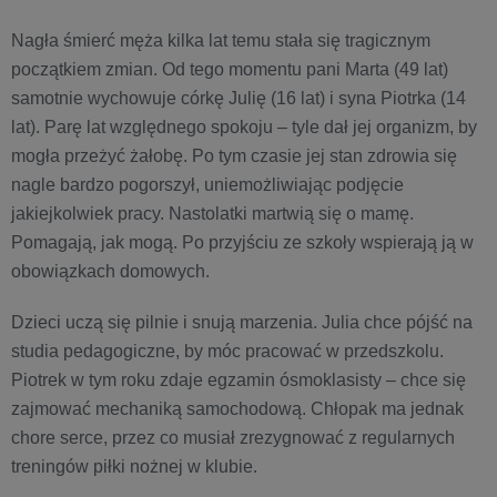
Nagła śmierć męża kilka lat temu stała się tragicznym
początkiem zmian. Od tego momentu pani Marta (49 lat)
samotnie wychowuje córkę Julię (16 lat) i syna Piotrka (14
lat). Parę lat względnego spokoju – tyle dał jej organizm, by
mogła przeżyć żałobę. Po tym czasie jej stan zdrowia się
nagle bardzo pogorszył, uniemożliwiając podjęcie
jakiejkolwiek pracy. Nastolatki martwią się o mamę.
Pomagają, jak mogą. Po przyjściu ze szkoły wspierają ją w
obowiązkach domowych.
Dzieci uczą się pilnie i snują marzenia. Julia chce pójść na
studia pedagogiczne, by móc pracować w przedszkolu.
Piotrek w tym roku zdaje egzamin ósmoklasisty – chce się
zajmować mechaniką samochodową. Chłopak ma jednak
chore serce, przez co musiał zrezygnować z regularnych
treningów piłki nożnej w klubie.