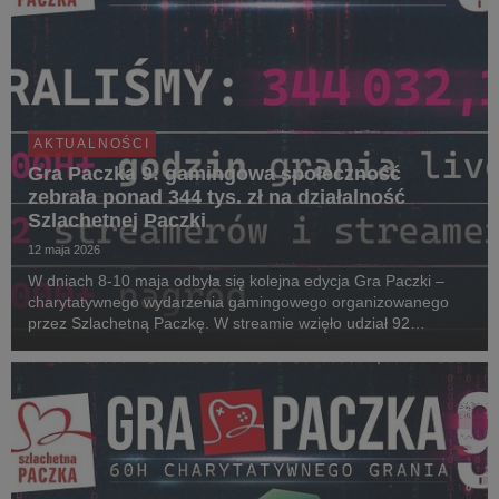
AKTUALNOŚCI
Gra Paczka 9: gamingowa społeczność
zebrała ponad 344 tys. zł na działalność
Szlachetnej Paczki
12 maja 2026
W dniach 8-10 maja odbyła się kolejna edycja Gra Paczki –
charytatywnego wydarzenia gamingowego organizowanego
przez Szlachetną Paczkę. W streamie wzięło udział 92
streamerów i streamerek. W tegorocznej rywalizacji o puchar
Noble Cup zwyciężył Enno, który wraz ze swoją ...