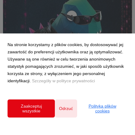
AKTUALNOŚCI
Na stronie korzystamy z plików cookies, by dostosowywać jej
Dołącz do Rebelii i weź udział w maratonie
zawartość do preferencji użytkownika oraz ją optymalizować.
hakowania systemu
Używane są one również w celu tworzenia anonimowych
8 maja 2026
statystyk pomagających zrozumieć, w jaki sposób użytkownik
Jeden impuls wystarczy, żeby zerwać z symulacją na dobre.
korzysta ze strony, z wyłączeniem jego personalnej
Szukamy wybrańca – Neo Gra Paczki, który przez trzy dni
identyfikacji.
Szczegóły w polityce prywatności
eventu wyśle najsilniejszy pojedynczy sygnał – największą
wpłatę. W ten sposób zapisze się w kodzie historii streamu.
Szlachetna Paczka po raz dziewiąty zap...
Zaakceptuj
Polityka plików
Odrzuć
wszystkie
cookies
Polityka prywatności