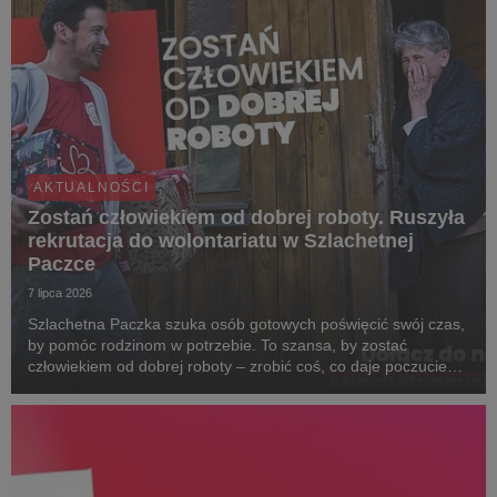
AKTUALNOŚCI
Zostań człowiekiem od dobrej roboty. Ruszyła
rekrutacja do wolontariatu w Szlachetnej
Paczce
7 lipca 2026
Szlachetna Paczka szuka osób gotowych poświęcić swój czas,
by pomóc rodzinom w potrzebie. To szansa, by zostać
człowiekiem od dobrej roboty – zrobić coś, co daje poczucie
sensu i pozwala zobaczyć realną zmianę w życiu najbardziej
potrzebujących. Dołącz do Paczki na www.s...