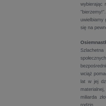
wybierając 
"bierzemy!
uwielbiamy 
się na pewn
Osiemnast
Szlachetna
społeczny
bezpośredni
wciąż pomag
lat w jej d
materialnej
miliarda zł
rodzin.