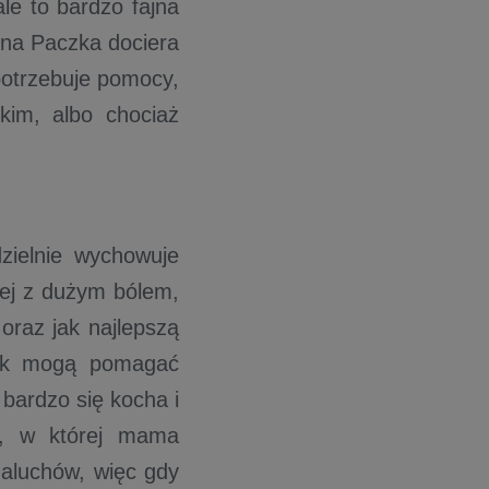
le to bardzo fajna
tna Paczka dociera
 potrzebuje pomocy,
kim, albo chociaż
zielnie wychowuje
nej z dużym bólem,
oraz jak najlepszą
 jak mogą pomagać
bardzo się kocha i
ę, w której mama
aluchów, więc gdy