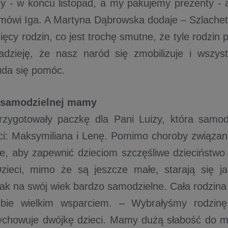
 - w końcu listopad, a my pakujemy prezenty - a
- mówi Iga. A Martyna Dąbrowska dodaje – Szlache
ięcy rodzin, co jest trochę smutne, że tyle rodzin
dzieję, że nasz naród się zmobilizuje i wszyst
uda się pomóc.
a samodzielnej mamy
rzygotowały paczkę dla Pani Luizy, która samod
ci: Maksymiliana i Lenę. Pomimo choroby związa
e, aby zapewnić dzieciom szczęśliwe dzieciństwo 
Dzieci, mimo że są jeszcze małe, starają się
jak na swój wiek bardzo samodzielne. Cała rodzina 
iebie wielkim wsparciem. – Wybrałyśmy rodzin
ychowuje dwójkę dzieci. Mamy dużą słabość do m