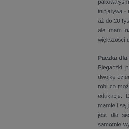
pakowałyśmy
inicjatywa 
aż do 20 tys
ale mam na
większości 
Paczka dl
Biegaczki p
dwójkę dzie
robi co moż
edukację. 
mamie i są 
jest dla s
samotnie w