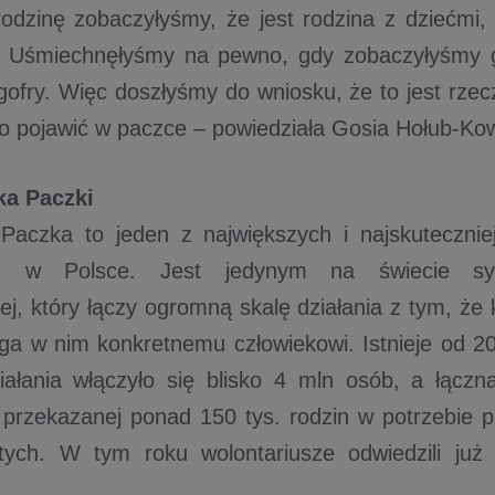
rodzinę zobaczyłyśmy, że jest rodzina z dziećmi,
". Uśmiechnęłyśmy na pewno, gdy zobaczyłyśmy g
gofry. Więc doszłyśmy do wniosku, że to jest rzec
o pojawić w paczce – powiedziała Gosia Hołub-Kow
ka Paczki
 Paczka to jeden z największych i najskuteczni
ch w Polsce. Jest jedynym na świecie s
ej, który łączy ogromną skalę działania z tym, że 
a w nim konkretnemu człowiekowi. Istnieje od 2
ziałania włączyło się blisko 4 mln osób, a łąc
, przekazanej ponad 150 tys. rodzin w potrzebie p
otych. W tym roku wolontariusze odwiedzili już