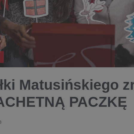
łki Matusińskiego z
ACHETNĄ PACZKĘ
8