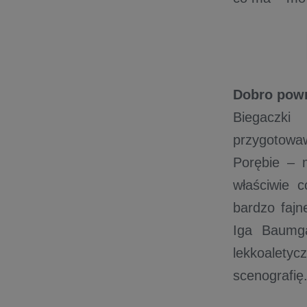
Dobro pow
Biegaczki
przygotowa
Porębie – m
właściwie 
bardzo fajn
Iga Baumga
lekkoaletycz
scenografię