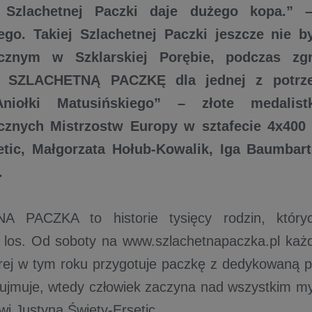
e Szlachetnej Paczki daje dużego kopa.” 
ego. Takiej Szlachetnej Paczki jeszcze nie b
tycznym w Szklarskiej Porębie, podczas zg
, SZLACHETNĄ PACZKĘ dla jednej z potrze
Aniołki Matusińskiego” – złote medalist
ycznych Mistrzostw Europy w sztafecie 4x400
etic, Małgorzata Hołub-Kowalik, Iga Baumbart
a.
 PACZKA to historie tysięcy rodzin, który
ł los. Od soboty na www.szlachetnapaczka.pl ka
órej w tym roku przygotuje paczkę z dedykowaną
i ujmuje, wtedy człowiek zaczyna nad wszystkim my
i Justyna Święty-Ersetic.