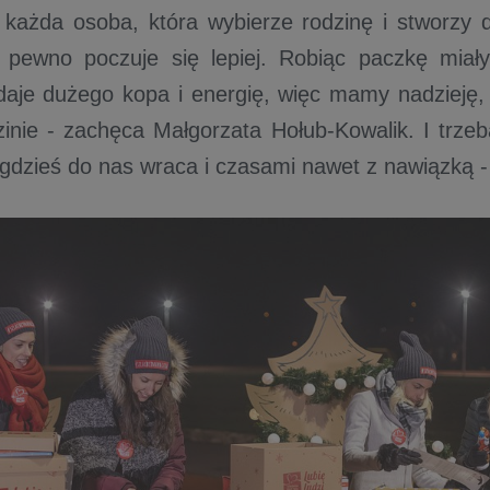
 każda osoba, która wybierze rodzinę i stworzy d
 pewno poczuje się lepiej. Robiąc paczkę mia
 daje dużego kopa i energię, więc mamy nadzieję
zinie - zachęca Małgorzata Hołub-Kowalik. I trze
 gdzieś do nas wraca i czasami nawet z nawiązką -