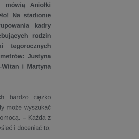
– mówią Aniołki
yło! Na stadionie
rupowania kadry
bujących rodzin
ki tegorocznych
 metrów: Justyna
-Witan i Martyna
ch bardzo ciężko
żdy może wyszukać
 pomocą. – Każda z
śleć i doceniać to,