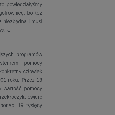
 to powiedziałyśmy
ofrownicę, bo też
z niezbędna i musi
alik.
ejszych programów
ystemem pomocy
konkretny człowiek
001 roku. Przez 18
zna wartość pomocy
rzekroczyła ćwierć
 ponad 19 tysięcy