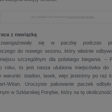
Aby wyświetlić treść poprawnie
zaakceptuj pliki cookies.
raca z nawiązką
 zaangażowały się w paczkę podczas pi
wczego do nowego sezonu, który właśnie odbywa 
iejscu szczególnym dla polskiego biegania. – P
co roku, to jest nasza ulubiona miejscówka do 
e warunki: stadion, lasek, więc jesteśmy po raz k
rt-Witan. Uroczyste pakowanie paczek odbyło 
nym w Szklarskiej Porębie, który na tę okolicznoś
.