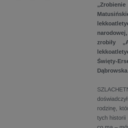
„Zrobieni
Matusiński
lekkoatle
narodowej
zrobiły „
lekkoatlet
Święty-Ers
Dąbrowsk
SZLACHETNA
doświadczy
rodzinę, kt
tych histori
co ma – mów