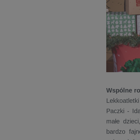
Wspólne ro
Lekkoatlet
Paczki - Id
małe dziec
bardzo fajn