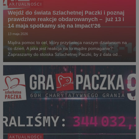
AKTUALNOŚCI
Wejdź do świata Szlachetnej Paczki i poznaj
prawdziwe reakcje obdarowanych – już 13 i
14 maja spotkamy się na Impact’26
13 maja 2026
Mądra pomoc to cel, który przyświeca naszym działaniom na
co dzień. A jaka jest reakcja na to mądre pomaganie?
Zapraszamy do stoiska Szlachetnej Paczki, by z dala od
kongresowego zgiełku i rozmów, zanurzyć się w świecie
prawdziwych emocji. Wystarczy wygodnie usiąść, zało...
AKTUALNOŚCI