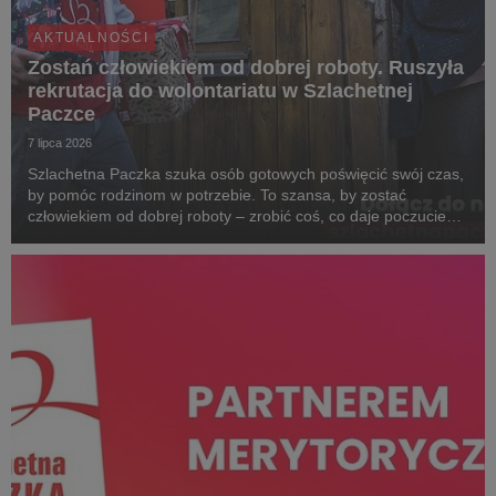
AKTUALNOŚCI
Zostań człowiekiem od dobrej roboty. Ruszyła
rekrutacja do wolontariatu w Szlachetnej
Paczce
7 lipca 2026
Szlachetna Paczka szuka osób gotowych poświęcić swój czas,
by pomóc rodzinom w potrzebie. To szansa, by zostać
człowiekiem od dobrej roboty – zrobić coś, co daje poczucie
sensu i pozwala zobaczyć realną zmianę w życiu najbardziej
potrzebujących. Dołącz do Paczki na www.s...