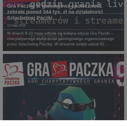
Gra Paczka 9: gamingowa społeczność
zebrała ponad 344 tys. zł na działalność
Szlachetnej Paczki
12 maja 2026
W dniach 8-10 maja odbyła się kolejna edycja Gra Paczki –
charytatywnego wydarzenia gamingowego organizowanego
przez Szlachetną Paczkę. W streamie wzięło udział 92
streamerów i streamerek. W tegorocznej rywalizacji o puchar
Noble Cup zwyciężył Enno, który wraz ze swoją ...
AKTUALNOŚCI