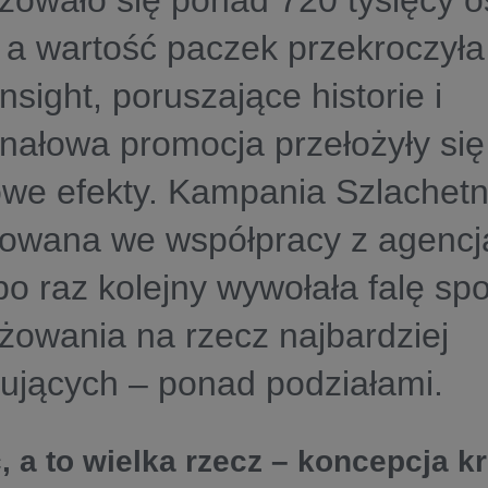
owało się ponad 720 tysięcy o
 a wartość paczek przekroczyła 
insight, poruszające historie i
nałowa promocja przełożyły się
we efekty. Kampania Szlachetn
towana we współpracy z agenc
o raz kolejny wywołała falę sp
owania na rzecz najbardziej
bujących – ponad podziałami.
c, a to wielka rzecz – koncepcj