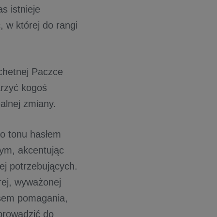
s istnieje
, w której do rangi
w.
achetnej Paczce
arzyć kogoś
ealnej zmiany.
o tonu hasłem
ym, akcentując
ej potrzebujących.
rej, wyważonej
ensem pomagania,
prowadzić do