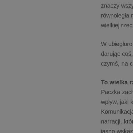
znaczy wszy
równoległa r
wielkiej rze
W ubiegłoro
darując coś
czymś, na c
To wielka 
Paczka zach
wpływ, jaki
Komunikacja
narracji, k
jasno wskaz