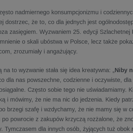
zęsto nadmiernego konsumpcjonizmu i codziennyc
ej dostrzec, że to, co dla jednych jest ogólnodostę
oza zasięgiem. Wyzwaniem 25. edycji Szlachetnej P
omnienie o skali ubóstwa w Polsce, lecz także pok
orcom, zrozumiały i angażujący.
 na to wyzwanie stała się idea kreatywna: „
Niby n
 co dla nas powszechne, codzienne i oczywiste, dl
eosiągalne. Często sobie tego nie uświadamiamy. K
ką i mówimy, że nie ma nic do jedzenia. Kiedy pat
po brzegi szafę i wzdychamy, że nie mamy się w c
i po powrocie z zakupów krzyczą rozżalone, że zno
y. Tymczasem dla innych osób, żyjących tuż obok n