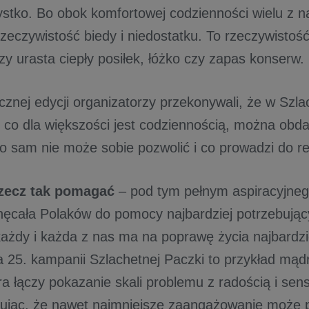
stko. Bo obok komfortowej codzienności wielu z na
zeczywistość biedy i niedostatku. To rzeczywistość
czy urasta ciepły posiłek, łóżko czy zapas konser
cznej edycji organizatorzy przekonywali, że w Szl
, co dla większości jest codziennością, można obd
o sam nie może sobie pozwolić i co prowadzi do r
rzecz tak pomagać
– pod tym pełnym aspiracyjneg
ęcała Polaków do pomocy najbardziej potrzebując
 każdy i każda z nas ma na poprawę życia najbardzi
 25. kampanii Szlachetnej Paczki to przykład mąd
tóra łączy pokazanie skali problemu z radością i s
ując, że nawet najmniejsze zaangażowanie może 