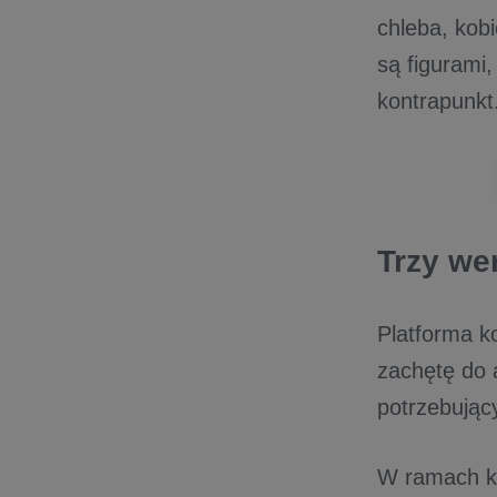
chleba, kob
są figurami,
kontrapunk
Trzy we
Platforma k
zachętę do 
potrzebują
W ramach kam