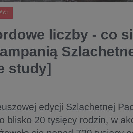
ŚCI
rdowe liczby - co si
kampanią Szlachetne
e study]
euszowej edycji Szlachetnej Pa
do blisko 20 tysięcy rodzin, w ak