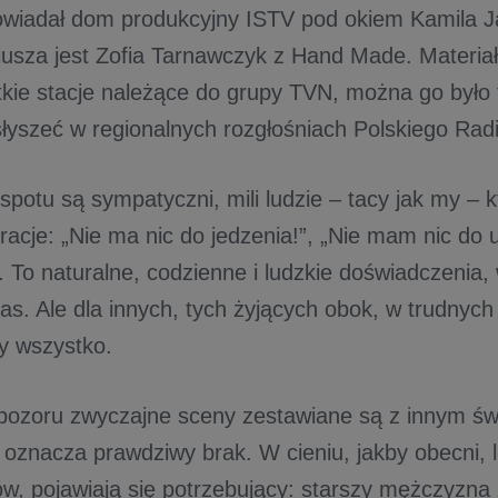
owiadał dom produkcyjny ISTV pod okiem Kamila Ja
iusza jest Zofia Tarnawczyk z Hand Made. Materiał
kie stacje należące do grupy TVN, można go było
łyszeć w regionalnych rozgłośniach Polskiego Rad
spotu są sympatyczni, mili ludzie – tacy jak my – 
racje: „Nie ma nic do jedzenia!”, „Nie mam nic do u
”. To naturalne, codzienne i ludzkie doświadczenia,
nas. Ale dla innych, tych żyjących obok, w trudnyc
zy wszystko.
pozoru zwyczajne sceny zestawiane są z innym św
 oznacza prawdziwy brak. W cieniu, jakby obecni, l
ów, pojawiają się potrzebujący: starszy mężczyzn