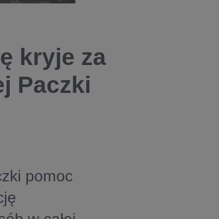
ę kryje za
j Paczki
czki pomoc
cję