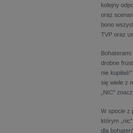
kolejny odp
oraz scenar
bono wszyst
TVP oraz us
Bohaterami 
drobne frust
nie kupiłaś!
się wiele z 
„NIC” znac
W spocie z 
którym „nic”
dla bohater