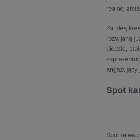
realnej zmi
Za ideą kre
rozwijaną j
biedzie, st
zaprezentow
angażujący
Spot k
Spot telewi