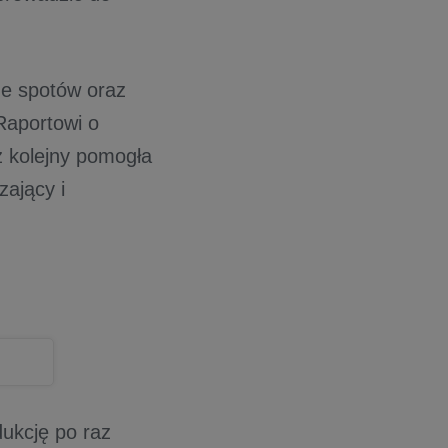
ze spotów oraz
Raportowi o
z kolejny pomogła
ający i
ukcję po raz