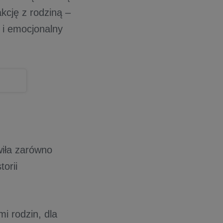
kcję z rodziną –
o i emocjonalny
wiła zarówno
orii
i rodzin, dla