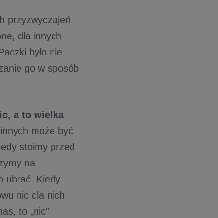
h przyzwyczajeń
pne, dla innych
aczki było nie
azanie go w sposób
ic, a to wielka
a innych może być
iedy stoimy przed
rzymy na
o ubrać. Kiedy
wu nic dla nich
as, to „nic”