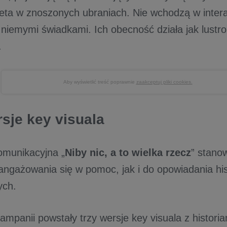
ieta w znoszonych ubraniach. Nie wchodzą w intera
 niemymi świadkami. Ich obecność działa jak lustr
t.
Aby wyświetlić treść poprawnie
zaakceptuj pliki cookies.
rsje key visuala
omunikacyjna „
Niby nic, a to wielka rzecz
” stano
angażowania się w pomoc, jak i do opowiadania hist
cych.
panii powstały trzy wersje key visuala z historiam