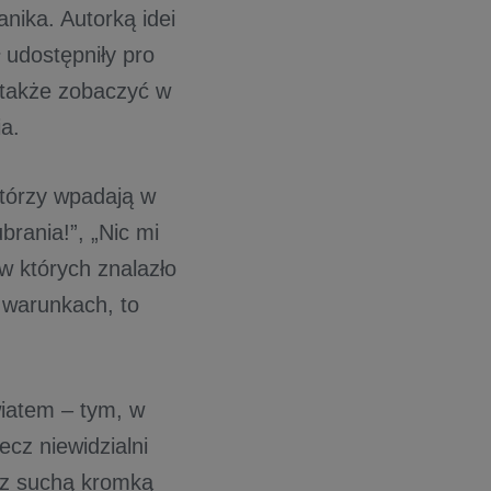
nika. Autorką idei
 udostępniły pro
 także zobaczyć w
ia.
którzy wpadają w
brania!”, „Nic mi
 w których znalazło
h warunkach, to
iatem – tym, w
ecz niewidzialni
a z suchą kromką