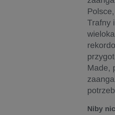
zaangaż
Polsce,
Trafny 
wieloka
rekordo
przygo
Made, p
zaangaż
potrze
Niby ni