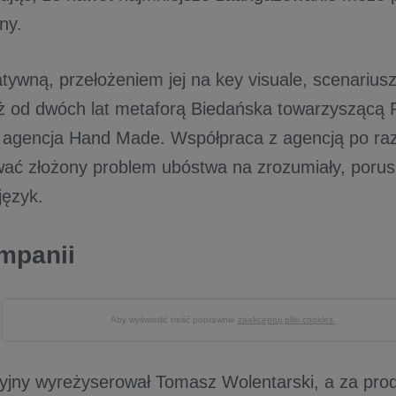
any.
atywną, przełożeniem jej na key visuale, scenarius
uż od dwóch lat metaforą Biedańska towarzyszącą 
oi agencja Hand Made. Współpraca z agencją po ra
ać złożony problem ubóstwa na zrozumiały, porusz
 język.
ampanii
Aby wyświetlić treść poprawnie
zaakceptuj pliki cookies.
zyjny wyreżyserował Tomasz Wolentarski, a za prod