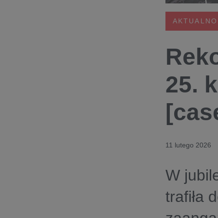
AKTUALNO
Reko
25. 
[cas
11 lutego 2026
W jubil
trafiła 