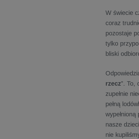
W świecie c
coraz trudni
pozostaje p
tylko przyp
bliski odbi
Odpowiedzią
rzecz
”. To,
zupełnie ni
pełną lodów
wypełnioną 
nasze dziec
nie kupiliśm