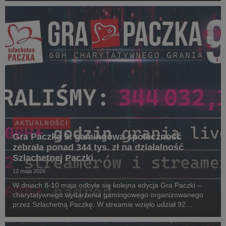
prawdziwych emocji. Wystarczy wygodnie usiąść, zało...
AKTUALNOŚCI
Gra Paczka 9: gamingowa społeczność
zebrała ponad 344 tys. zł na działalność
Szlachetnej Paczki
12 maja 2026
W dniach 8-10 maja odbyła się kolejna edycja Gra Paczki –
charytatywnego wydarzenia gamingowego organizowanego
przez Szlachetną Paczkę. W streamie wzięło udział 92
streamerów i streamerek. W tegorocznej rywalizacji o puchar
Noble Cup zwyciężył Enno, który wraz ze swoją ...