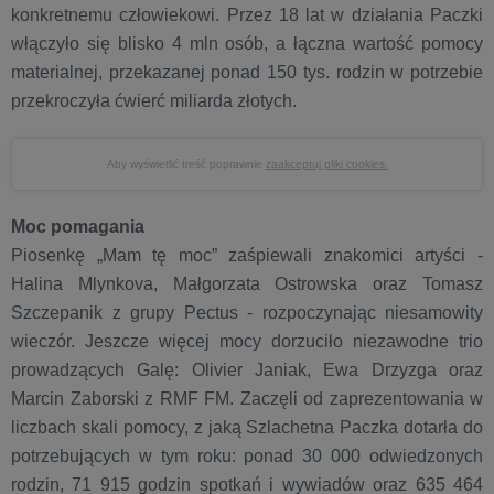
konkretnemu człowiekowi. Przez 18 lat w działania Paczki
włączyło się blisko 4 mln osób, a łączna wartość pomocy
materialnej, przekazanej ponad 150 tys. rodzin w potrzebie
przekroczyła ćwierć miliarda złotych.
Aby wyświetlić treść poprawnie
zaakceptuj pliki cookies.
Moc pomagania
Piosenkę „Mam tę moc” zaśpiewali znakomici artyści -
Halina Mlynkova, Małgorzata Ostrowska oraz Tomasz
Szczepanik z grupy Pectus - rozpoczynając niesamowity
wieczór. Jeszcze więcej mocy dorzuciło niezawodne trio
prowadzących Galę: Olivier Janiak, Ewa Drzyzga oraz
Marcin Zaborski z RMF FM. Zaczęli od zaprezentowania w
liczbach skali pomocy, z jaką Szlachetna Paczka dotarła do
potrzebujących w tym roku: ponad 30 000 odwiedzonych
rodzin, 71 915 godzin spotkań i wywiadów oraz 635 464