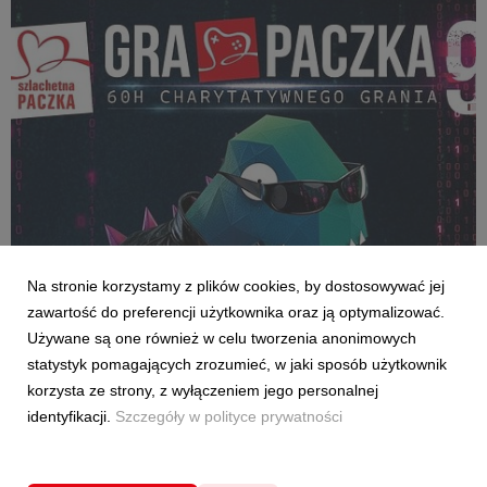
AKTUALNOŚCI
Na stronie korzystamy z plików cookies, by dostosowywać jej
Dołącz do Rebelii i weź udział w maratonie
zawartość do preferencji użytkownika oraz ją optymalizować.
hakowania systemu
Używane są one również w celu tworzenia anonimowych
8 maja 2026
statystyk pomagających zrozumieć, w jaki sposób użytkownik
Jeden impuls wystarczy, żeby zerwać z symulacją na dobre.
korzysta ze strony, z wyłączeniem jego personalnej
Szukamy wybrańca – Neo Gra Paczki, który przez trzy dni
identyfikacji.
Szczegóły w polityce prywatności
eventu wyśle najsilniejszy pojedynczy sygnał – największą
wpłatę. W ten sposób zapisze się w kodzie historii streamu.
Szlachetna Paczka po raz dziewiąty zap...