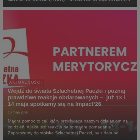
sensu i pozwala zobaczyć realną zmianę w życiu najbardziej
potrzebujących. Dołącz do Paczki na www.s...
AKTUALNOŚCI
Wejdź do świata Szlachetnej Paczki i poznaj
prawdziwe reakcje obdarowanych – już 13 i
14 maja spotkamy się na Impact’26
13 maja 2026
Mądra pomoc to cel, który przyświeca naszym działaniom na
co dzień. A jaka jest reakcja na to mądre pomaganie?
Zapraszamy do stoiska Szlachetnej Paczki, by z dala od
kongresowego zgiełku i rozmów, zanurzyć się w świecie