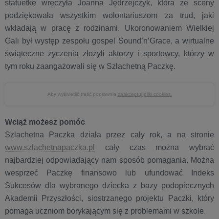
statuetkę wręczyła Joanna Jędrzejczyk, która ze sceny
podziękowała wszystkim wolontariuszom za trud, jaki
wkładają w pracę z rodzinami. Ukoronowaniem Wielkiej
Gali był występ zespołu gospel Sound’n’Grace, a wirtualne
świąteczne życzenia złożyli aktorzy i sportowcy, którzy w
tym roku zaangażowali się w Szlachetną Paczkę.
Aby wyświetlić treść poprawnie
zaakceptuj pliki cookies.
Wciąż możesz pomóc
Szlachetna Paczka działa przez cały rok, a na stronie
www.szlachetnapaczka.pl
cały czas można wybrać
najbardziej odpowiadający nam sposób pomagania. Można
wesprzeć Paczkę finansowo lub ufundować Indeks
Sukcesów dla wybranego dziecka z bazy podopiecznych
Akademii Przyszłości, siostrzanego projektu Paczki, który
pomaga uczniom borykającym się z problemami w szkole.