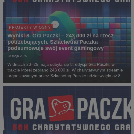
PROJEKTY WIOSNY
Wyniki 8. Gra Paczki – 243 000 zł na rzecz
potrzebujących. Szlachetna Paczka
podsumowuje swój event gamingowy
28 maja 2025
W dniach 23–25 maja odbyła się 8. edycja Gra Paczki, w
trakcie której zebrano 243 000 zł. W charytatywnym streamie
organizowanym przez Szlachetną Paczkę udział wzięło aż 87
streamerów i streamerek, a uczestnicy zdobyli 515 nagród w
62 konkursach. Noble Cup – specjalne wy...