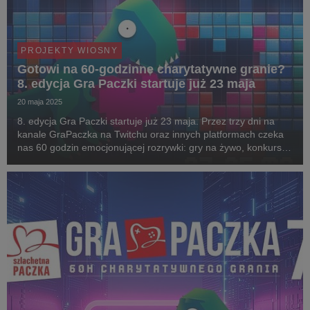
PROJEKTY WIOSNY
Gotowi na 60-godzinne charytatywne granie?
8. edycja Gra Paczki startuje już 23 maja
20 maja 2025
8. edycja Gra Paczki startuje już 23 maja. Przez trzy dni na
kanale GraPaczka na Twitchu oraz innych platformach czeka
nas 60 godzin emocjonującej rozrywki: gry na żywo, konkursy
z nagrodami i świetna zabawa w wyjątkowym towarzystwie. Do
eventu dołączą znani i lubiani st...