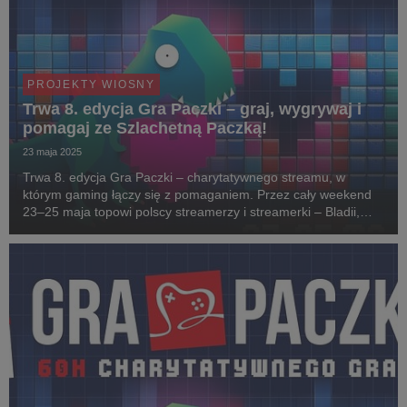
PROJEKTY WIOSNY
Trwa 8. edycja Gra Paczki – graj, wygrywaj i
pomagaj ze Szlachetną Paczką!
23 maja 2025
Trwa 8. edycja Gra Paczki – charytatywnego streamu, w
którym gaming łączy się z pomaganiem. Przez cały weekend
23–25 maja topowi polscy streamerzy i streamerki – Bladii,
Navcia, ŁosiuGra i wiele innych – grają na żywo, podejmują
wyzwania i wspierają jeden z największych ...