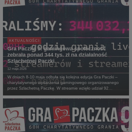
AKTUALNOŚCI
Gra Paczka 9: gamingowa społeczność
zebrała ponad 344 tys. zł na działalność
Szlachetnej Paczki
12 maja 2026
W dniach 8-10 maja odbyła się kolejna edycja Gra Paczki –
charytatywnego wydarzenia gamingowego organizowanego
przez Szlachetną Paczkę. W streamie wzięło udział 92
streamerów i streamerek. W tegorocznej rywalizacji o puchar
Noble Cup zwyciężył Enno, który wraz ze swoją ...