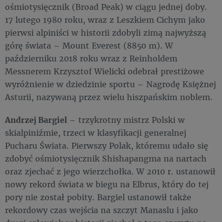
ośmiotysięcznik (Broad Peak) w ciągu jednej doby.
17 lutego 1980 roku, wraz z Leszkiem Cichym jako
pierwsi alpiniści w historii zdobyli zimą najwyższą
górę świata – Mount Everest (8850 m). W
październiku 2018 roku wraz z Reinholdem
Messnerem Krzysztof Wielicki odebrał prestiżowe
wyróżnienie w dziedzinie sportu – Nagrodę Księżnej
Asturii, nazywaną przez wielu hiszpańskim noblem.
Andrzej Bargiel
– trzykrotny mistrz Polski w
skialpiniźmie, trzeci w klasyfikacji generalnej
Pucharu Świata. Pierwszy Polak, któremu udało się
zdobyć ośmiotysięcznik Shishapangma na nartach
oraz zjechać z jego wierzchołka. W 2010 r. ustanowił
nowy rekord świata w biegu na Elbrus, który do tej
pory nie został pobity. Bargiel ustanowił także
rekordowy czas wejścia na szczyt Manaslu i jako