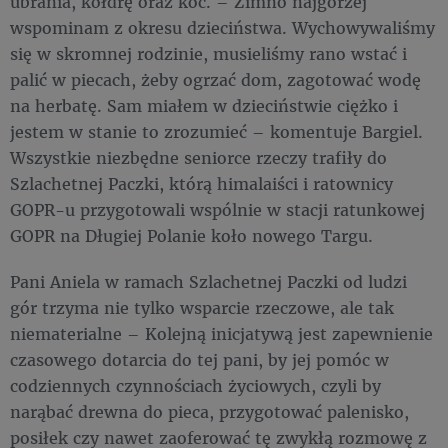
ubrania, kołdrę oraz koc. – Zimno najgorzej
wspominam z okresu dzieciństwa. Wychowywaliśmy
się w skromnej rodzinie, musieliśmy rano wstać i
palić w piecach, żeby ogrzać dom, zagotować wodę
na herbatę. Sam miałem w dzieciństwie ciężko i
jestem w stanie to zrozumieć – komentuje Bargiel.
Wszystkie niezbędne seniorce rzeczy trafiły do
Szlachetnej Paczki, którą himalaiści i ratownicy
GOPR-u przygotowali wspólnie w stacji ratunkowej
GOPR na Długiej Polanie koło nowego Targu.
Pani Aniela w ramach Szlachetnej Paczki od ludzi
gór trzyma nie tylko wsparcie rzeczowe, ale tak
niematerialne – Kolejną inicjatywą jest zapewnienie
czasowego dotarcia do tej pani, by jej pomóc w
codziennych czynnościach życiowych, czyli by
narąbać drewna do pieca, przygotować palenisko,
posiłek czy nawet zaoferować tę zwykłą rozmowę z