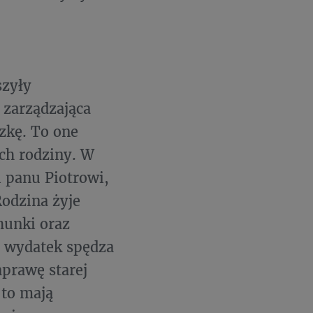
szyły
 zarządzająca
zkę. To one
ich rodziny. W
 panu Piotrowi,
odzina żyje
hunki oraz
wy wydatek spędza
aprawę starej
 to mają