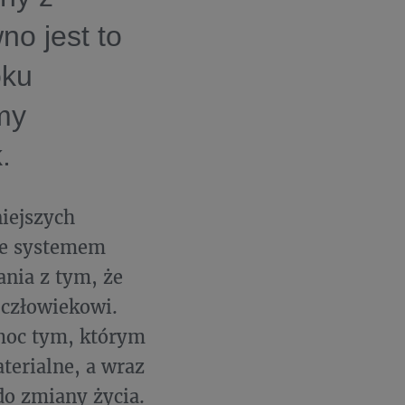
no jest to
oku
my
.
niejszych
ie systemem
ania z tym, że
człowiekowi.
omoc tym, którym
terialne, a wraz
 do zmiany życia.