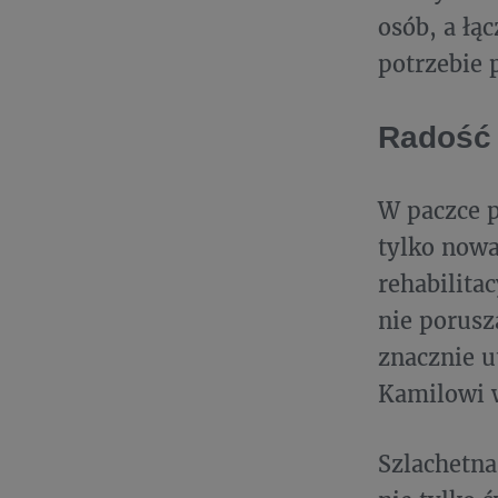
osób, a łą
potrzebie 
Radość 
W paczce p
tylko nowa
rehabilita
nie porusz
znacznie u
Kamilowi w
Szlachetna