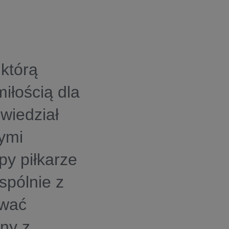
 którą
miłością dla
wiedział
ymi
py piłkarze
spólnie z
ować
ny z