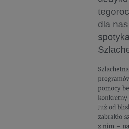
tegoroc
dla nas
spotyka
Szlache
Szlachetna
programów
pomocy bez
konkretny
Już od bli
zabrakło s
z nim – na