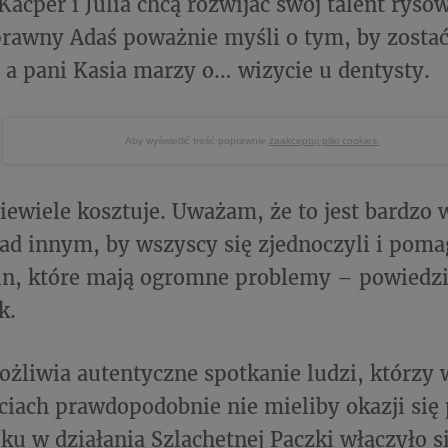
Kacper i Julia chcą rozwijać swój talent ryso
prawny Adaś poważnie myśli o tym, by zost
 a pani Kasia marzy o… wizycie u dentysty.
Aby wyświetlić treść poprawnie
zaakceptuj pliki cookies.
ewiele kosztuje. Uważam, że to jest bardzo
ład innym, by wszyscy się zjednoczyli i pomag
in, które mają ogromne problemy – powiedzi
k.
żliwia autentyczne spotkanie ludzi, którzy 
ciach prawdopodobnie nie mieliby okazji się
ku w działania Szlachetnej Paczki włączyło s