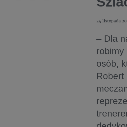
Szla
24 listopada 20
– Dla n
robimy 
osób, k
Robert
meczami
repreze
trener
dedyko