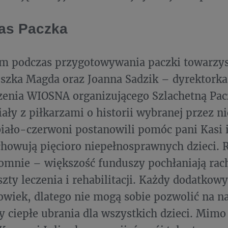
as Paczka
m podczas przygotowywania paczki towarzy
szka Magda oraz Joanna Sadzik – dyrektorka
enia WIOSNA organizującego Szlachetną Pac
ły z piłkarzami o historii wybranej przez n
iało-czerwoni postanowili pomóc pani Kasi i
howują pięcioro niepełnosprawnych dzieci. R
omnie – większość funduszy pochłaniają rac
szty leczenia i rehabilitacji. Każdy dodatko
owiek, dlatego nie mogą sobie pozwolić na n
y ciepłe ubrania dla wszystkich dzieci. Mimo