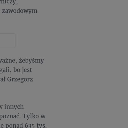
wniczy,
ać zawodowym
 ważne, żebyśmy
ali, bo jest
ał Grzegorz
w innych
 poznać. Tylko w
ię ponad 635 tys.