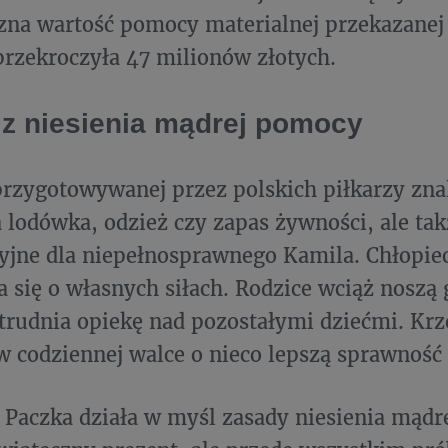
czna wartość pomocy materialnej przekazane
przekroczyła 47 milionów złotych.
z niesienia mądrej pomocy
rzygotowywanej przez polskich piłkarzy znal
 lodówka, odzież czy zapas żywności, ale tak
cyjne dla niepełnosprawnego Kamila. Chłopiec 
a się o własnych siłach. Rodzice wciąż noszą 
trudnia opiekę nad pozostałymi dziećmi. Kr
 codziennej walce o nieco lepszą sprawność
 Paczka działa w myśl zasady niesienia mądr