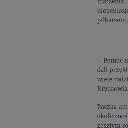
marzenia. 
niepełnos
piłkarzem,
– Pomoc ni
dali przyk
wiele rodz
Krychowia
Paczka umo
okolicznoś
zeszłym ro