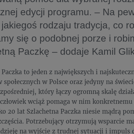
znej edycji programu. – Na pew
 jakiegoś rodzaju tradycja, co r
my się o podobnej porze i robi
tną Paczkę – dodaje Kamil Glik
 Paczka to jeden z największych i najskutecz
 społecznych w Polsce oraz jedyny na świec
pośredniej, który łączy ogromną skalę dział
 człowiek wciąż pomaga w nim konkretnemu 
sko 20 lat Szlachetna Paczka niesie mądrą p
zczęścia. Potrzebujący otrzymują wsparcie ma
dzieję na wyjście z trudnej sytuacji i impuls