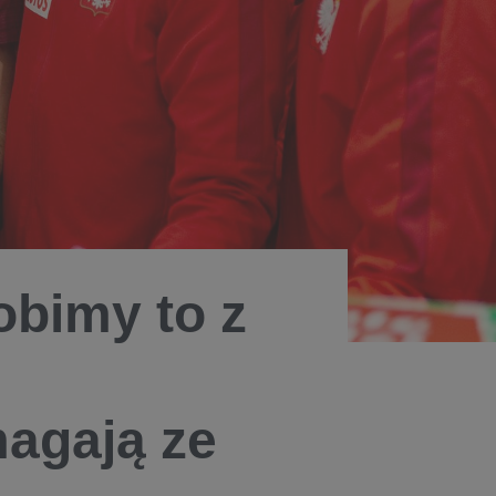
bimy to z
e
magają ze