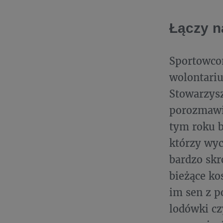
Łączy n
Sportowco
wolontariu
Stowarzysz
porozmawia
tym roku b
którzy wyc
bardzo skr
bieżące ko
im sen z p
lodówki cz