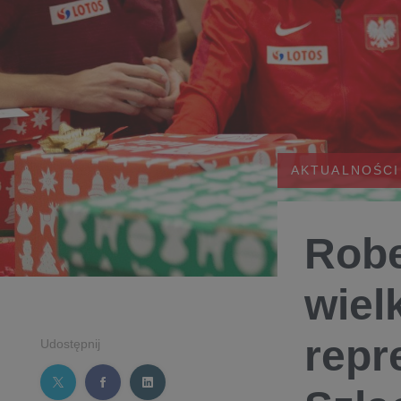
AKTUALNOŚCI
Robe
wiel
repr
Udostępnij