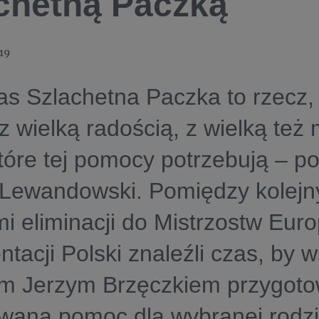
chetną Paczką
19
as Szlachetna Paczka to rzecz,
z wielką radością, z wielką też 
tóre tej pomocy potrzebują – po
 Lewandowski. Pomiędzy kolejn
 eliminacji do Mistrzostw Euro
ntacji Polski znaleźli czas, by w
em Jerzym Brzęczkiem przygot
waną pomoc dla wybranej rodzi