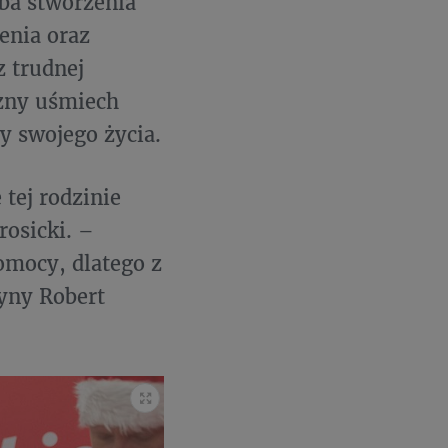
óba stworzenia
ienia oraz
z trudnej
czny uśmiech
y swojego życia.
tej rodzinie
osicki. –
pomocy, dlatego z
żyny Robert