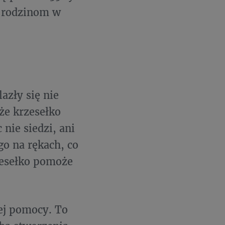
j rodzinom w
azły się nie
że krzesełko
nie siedzi, ani
go na rękach, co
zesełko pomoże
ej pomocy. To