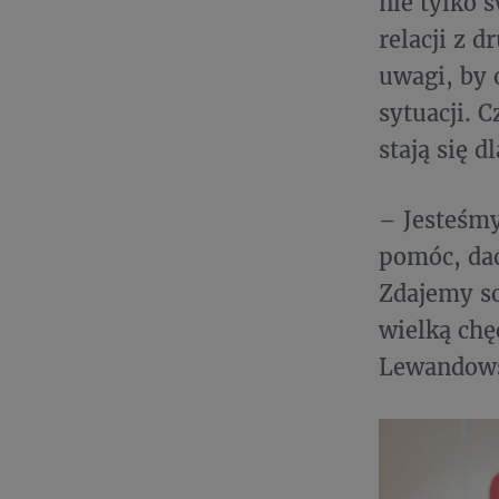
nie tylko 
relacji z 
uwagi, by 
sytuacji. 
stają się 
– Jesteśmy
pomóc, dać
Zdajemy so
wielką chę
Lewandow