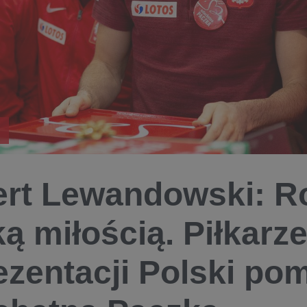
rt Lewandowski: Ro
ką miłością. Piłkarz
ezentacji Polski po