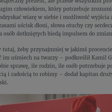
świąteczny prezent, ale przede wszystkim pr
drugim człowiekiem, który potrzebuje zrozum
odzyskać wiarę w siebie i możliwość wyjścia 
Czasami uścisk dłoni, słowa otuchy czy serde
dla osób dotkniętych biedą impulsem do zmian
 tutaj, żeby przynajmniej w jakimś procencie 
 im uśmiech na twarzy – podkreślił Kamil Gr
bie sprawę, ile rodzin, ile osób potrzebuje 
cią i radością to robimy – dodał kapitan dru
ski.