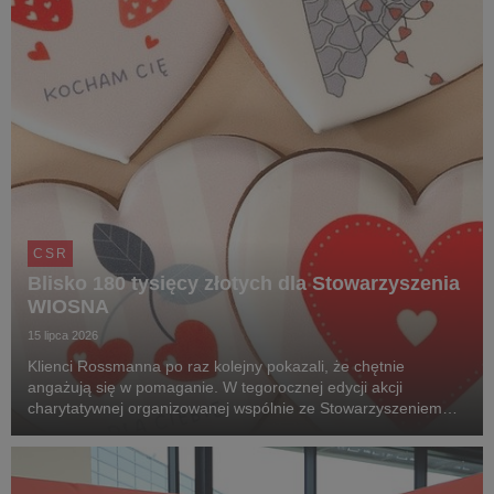
CSR
Blisko 180 tysięcy złotych dla Stowarzyszenia
WIOSNA
15 lipca 2026
Klienci Rossmanna po raz kolejny pokazali, że chętnie
angażują się w pomaganie. W tegorocznej edycji akcji
charytatywnej organizowanej wspólnie ze Stowarzyszeniem
Wiosna udało się zebrać 176 771 zł.