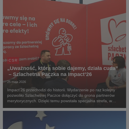
CSR
„Uważność, którą sobie dajemy, działa cuda”
– Szlachetna Paczka na Impact’26
25 maja 2026
Impact’26 przechodzi do historii. Wydarzenie po raz kolejny
pozwoliło Szlachetnej Paczce dołączyć do grona partnerów
merytorycznych. Dzięki temu powstała specjalna strefa, w
której na odwiedzających czekało słuchowisko - pozwoliło ono
doświadczyć autentycznych emocji rod...