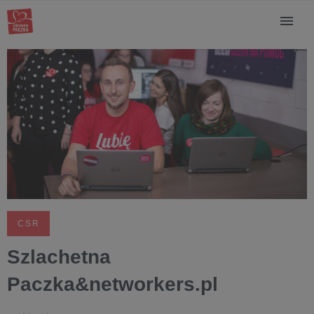
CSR
Szlachetna
Paczka&networkers.pl