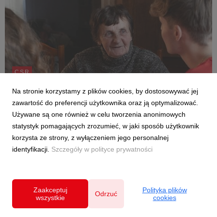
CSR
Dziel się pomocą – dołącz do wiosennej akcji
Na stronie korzystamy z plików cookies, by dostosowywać jej
Banku i Fundacji BNP Paribas i wesprzyj
zawartość do preferencji użytkownika oraz ją optymalizować.
Szlachetną Paczkę
Używane są one również w celu tworzenia anonimowych
17 marca 2026
statystyk pomagających zrozumieć, w jaki sposób użytkownik
Początkiem marca br. ruszyła wiosenna edycja akcji “Dziel się
korzysta ze strony, z wyłączeniem jego personalnej
pomocą”, organizowanej przez Bank BNP Paribas oraz
identyfikacji.
Szczegóły w polityce prywatności
Fundację BNP Paribas. To zaproszenie dla Klientów banku i
wszystkich osób wrażliwych na wyzwania społeczne, by realnie
wpłynąć na pomoc potrzebującym. Wśród p...
Zaakceptuj
Polityka plików
Odrzuć
wszystkie
cookies