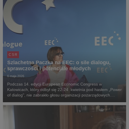
CSR
Szlachetna Paczka na EEC: o sile dialogu,
sprawczości i potencjale młodych
6 maja 2026
Podczas 14. edycji European Economic Congress w
Katowicach, który odbył się 22-24 kwietnia pod hasłem „Power
of dialog", nie zabrakło głosu organizacji pozarządowych.
Szlachetną Paczkę reprezentowała Joanna Sadzik, prezeska
Stowarzyszenia WIOSNA, która w formule EEC Tal...