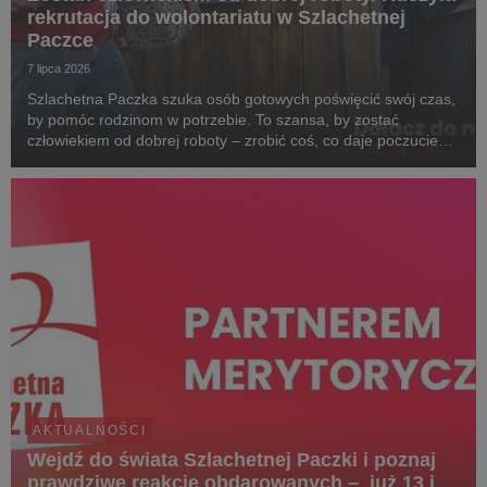
rekrutacja do wolontariatu w Szlachetnej
Paczce
7 lipca 2026
Szlachetna Paczka szuka osób gotowych poświęcić swój czas,
by pomóc rodzinom w potrzebie. To szansa, by zostać
człowiekiem od dobrej roboty – zrobić coś, co daje poczucie
sensu i pozwala zobaczyć realną zmianę w życiu najbardziej
potrzebujących. Dołącz do Paczki na www.s...
AKTUALNOŚCI
Wejdź do świata Szlachetnej Paczki i poznaj
prawdziwe reakcje obdarowanych – już 13 i