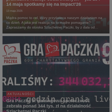
14 maja spotkamy się na Impact’26
13 maja 2026
Mądra pomoc to cel, który przyświeca naszym działaniom na
co dzień. A jaka jest reakcja na to mądre pomaganie?
Zapraszamy do stoiska Szlachetnej Paczki, by z dala od
kongresowego zgiełku i rozmów, zanurzyć się w świecie
prawdziwych emocji. Wystarczy wygodnie usiąść, zało...
AKTUALNOŚCI
Gra Paczka 9: gamingowa społeczność
zebrała ponad 344 tys. zł na działalność
Szlachetnej Paczki