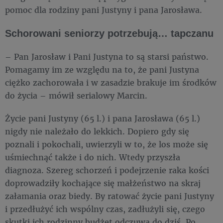
pomoc dla rodziny pani Justyny i pana Jarosława.
Schorowani seniorzy potrzebują… tapczanu
– Pan Jarosław i Pani Justyna to są starsi państwo.
Pomagamy im ze względu na to, że pani Justyna
ciężko zachorowała i w zasadzie brakuje im środków
do życia – mówił serialowy Marcin.
Życie pani Justyny (65 l.) i pana Jarosława (65 l.)
nigdy nie należało do lekkich. Dopiero gdy się
poznali i pokochali, uwierzyli w to, że los może się
uśmiechnąć także i do nich. Wtedy przyszła
diagnoza. Szereg schorzeń i podejrzenie raka kości
doprowadziły kochające się małżeństwo na skraj
załamania oraz biedy. By ratować życie pani Justyny
i przedłużyć ich wspólny czas, zadłużyli się, czego
skutki ich rodzinny budżet odczuwa do dziś. Po