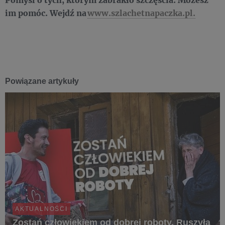
im pomóc. Wejdź na
www.szlachetnapaczka.pl.
Powiązane artykuły
AKTUALNOŚCI
Zostań człowiekiem od dobrej roboty. Ruszyła