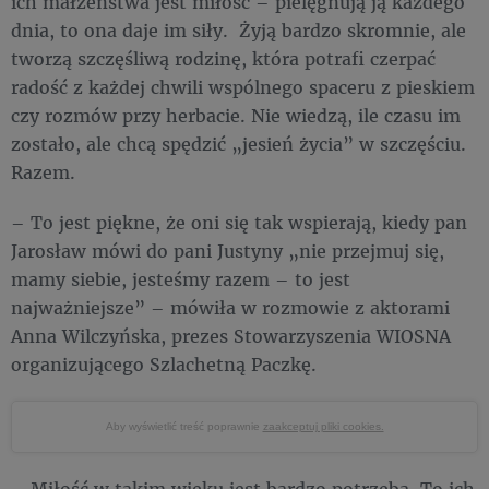
ich małżeństwa jest miłość – pielęgnują ją każdego
dnia, to ona daje im siły. Żyją bardzo skromnie, ale
tworzą szczęśliwą rodzinę, która potrafi czerpać
radość z każdej chwili wspólnego spaceru z pieskiem
czy rozmów przy herbacie. Nie wiedzą, ile czasu im
zostało, ale chcą spędzić „jesień życia” w szczęściu.
Razem.
– To jest piękne, że oni się tak wspierają, kiedy pan
Jarosław mówi do pani Justyny „nie przejmuj się,
mamy siebie, jesteśmy razem – to jest
najważniejsze” – mówiła w rozmowie z aktorami
Anna Wilczyńska, prezes Stowarzyszenia WIOSNA
organizującego Szlachetną Paczkę.
Aby wyświetlić treść poprawnie
zaakceptuj pliki cookies.
– Miłość w takim wieku jest bardzo potrzeba. To ich