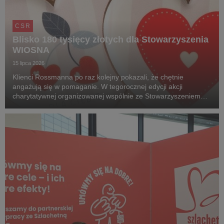
CSR
Blisko 180 tysięcy złotych dla Stowarzyszenia
WIOSNA
15 lipca 2026
Klienci Rossmanna po raz kolejny pokazali, że chętnie
angażują się w pomaganie. W tegorocznej edycji akcji
charytatywnej organizowanej wspólnie ze Stowarzyszeniem
Wiosna udało się zebrać 176 771 zł.