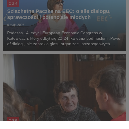
CSR
Szlachetna Paczka na EEC: o sile dialogu,
sprawczości i potencjale młodych
6 maja 2026
Podczas 14. edycji European Economic Congress w
Katowicach, który odbył się 22-24 kwietnia pod hasłem „Power
of dialog", nie zabrakło głosu organizacji pozarządowych.
Szlachetną Paczkę reprezentowała Joanna Sadzik, prezeska
Stowarzyszenia WIOSNA, która w formule EEC Tal...
CSR
Dziel się pomocą – dołącz do wiosennej akcji