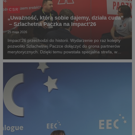
CSR
„Uważność, którą sobie dajemy, działa cuda”
– Szlachetna Paczka na Impact’26
25 maja 2026
Impact’26 przechodzi do historii. Wydarzenie po raz kolejny
pozwoliło Szlachetnej Paczce dołączyć do grona partnerów
merytorycznych. Dzięki temu powstała specjalna strefa, w
której na odwiedzających czekało słuchowisko - pozwoliło ono
doświadczyć autentycznych emocji rod...