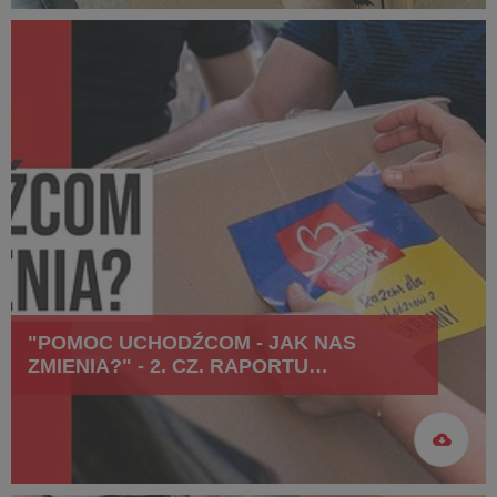
"POMOC UCHODŹCOM - JAK NAS
ZMIENIA?" - 2. CZ. RAPORTU
SZLACHETNEJ PACZKI